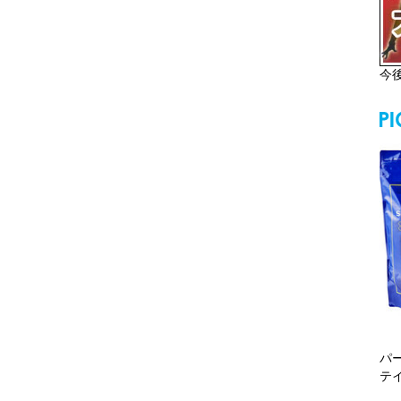
今
パ
テ