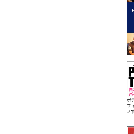
ボ
フ
メ