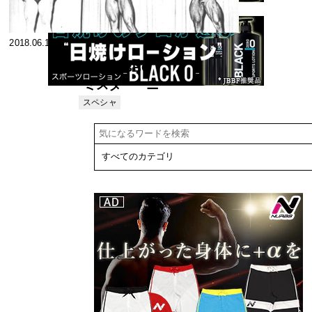
2018.06.11
1973WBBG
ミスター・ニ
ューヨーク・
スペシャ
リスト
シティ