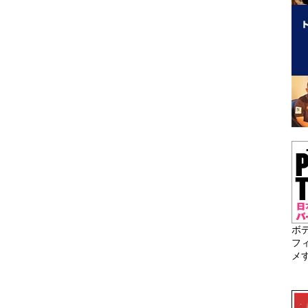
ボ
フ
メ