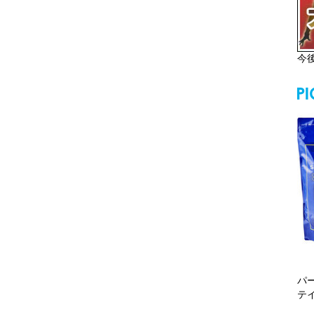
今
パ
テ