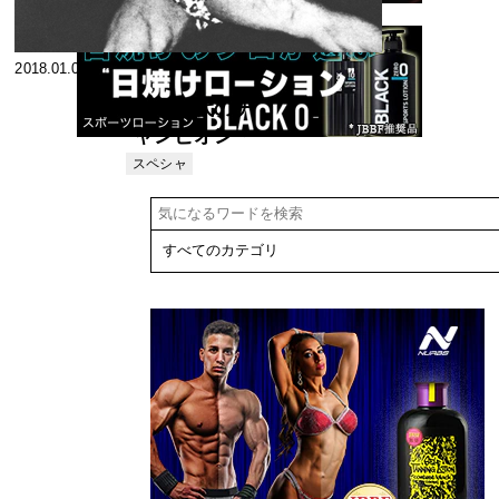
2018.01.07
親子二代のチ
ャンピオン・
ビルダー
スペシャ
リスト