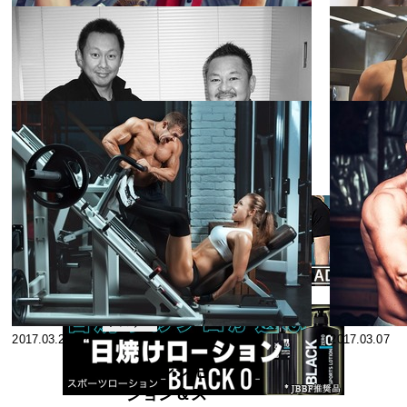
2017.08.28
2017.06.09
脚のメニュ
ー：スクワッ
ト、レッグエ
脚
2017.06.01
2017.05.12
クステンショ
ン＆レッグプ
バタフライ＆
レスをスーパ
マシンチェス
ーセット、レ
トプレスのス
胸
2017.04.21
ッグカール、
2017.04.17
ーパーセット
スタンディン
ストロング安
グカーフレイ
田の筋トレ最
ズ
高！各界に広
アスリー
2017.03.27
2017.03.07
ト
げよう筋トレ
の‟WA・輪・
フルレンジモ
和” 第23回 筋
ーション＆ス