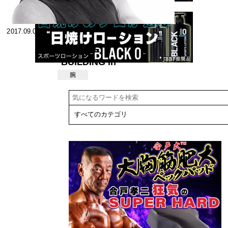
2017.09.06
MUSCLE
BUILDING in
MY HOME
腕
GYM 自宅で
ボディビルダ
ーを目指そ
う！！ ０円
から始めるホ
ームボディビ
ル 第14 回バ
ーベルを使っ
たホーム・ト
レーニング
〈その５〉