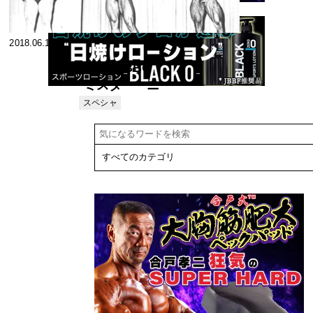
2018.06.11
1973WBBG
ミスター・ニ
ューヨーク・
スペシャ
リスト
シティ