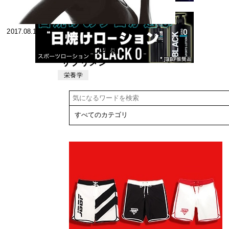
2017.08.18
第四十七回 新
サプリメン
ト・トピック
栄養学
ス 抗酸化