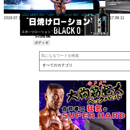
2019.07.19
2017.09.11
2019月7月13
日開催
CJBBF USA-
ボディギ
ャラリー
JAPANフレン
ドシップカッ
プin東京
【guest
pose】