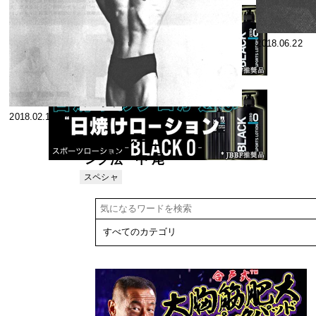
2018.07.07
2018.06.22
なんでもQ&A
お答えします
1974年3月号
スペシャ
2018.02.11
リスト
私のトレーニ
ング法 中 尾
尚 志
スペシャ
リスト