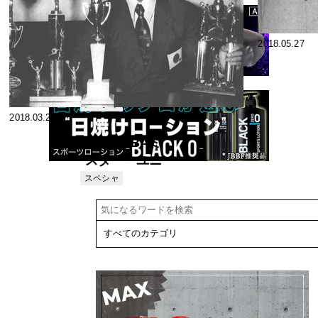
2018.12.01
2018.05.27
世界トップ・
ビルダー語録
くパンピン
スペシャ
2018.03.26
リスト
グ・アイアン
より>
’75NABBAミ
スター・ユニ
バースコンテ
スペシャ
リスト
スト速報！