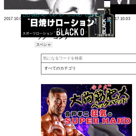
2017.10.07
2017.10.03
1972WBBGビ
ッグ・コンテ
スト ティー
スペシャ
リスト
ン・エイジ・
プロ・ミスタ
ー・アメリカ
＜アーネス
ト・ジミネツ
＞ プロ・ミス
ター・アメリ
カ＜ビル・グ
ラント＞ プ
ロ・ミスタ
ー・ワールド
＜ボイヤー・