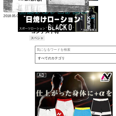
2018.05.08
《七〇年海外
コンテスト特
集》
スペシャ
リスト