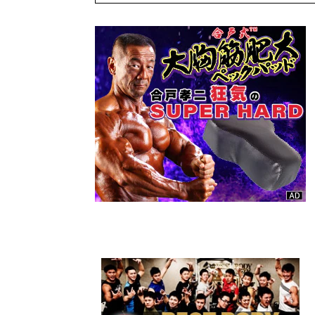
て～ #1
Brought to
you by協和発
酵バイオ株式
会社 マーケテ
ィング部 西村
明仁 氏