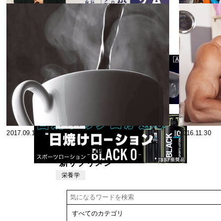
2021.07.31
2019.03.11
【研究論文超
訳】#4 カフェ
インは筋出力
フィット
2019.03.08
2017.12.06
ネス
や速度などの
筋トレのパフ
NSCAジャパ
ォーマンスを
ン S&Cカンフ
上げるが、
ァレンス2018
フィット
2017.09.14
1RMの向上に
2016.11.30
ネス
講演レポート
は直接貢献し
アミノ酸摂取
第五十五回
にくい
の新常識～運
新サプリメン
動のPre・
ト・トピック
栄養学
Intra・Postに
ス エルゴジ
求められるア
ェニックエイ
ミノ酸につい
ド