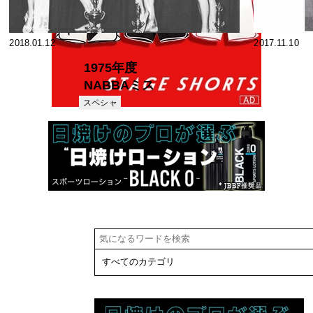
2018.01.12
2017.11.10
1975年度
NABBAミス
ター・ブリテ
スペシャ
リスト
ン・コンテス
ト イアン・ロ
ーレンスが圧
勝