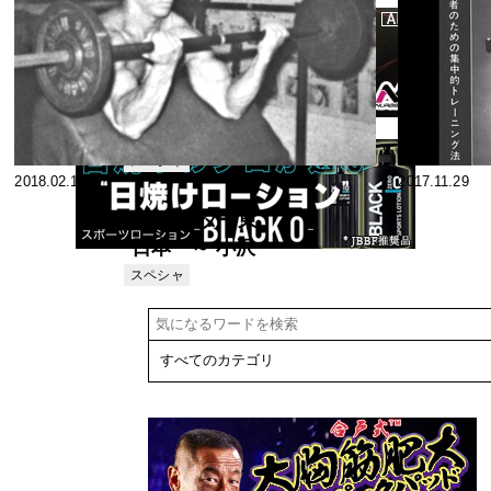
2018.10.17
2018.03.27
★'78ミスター
実業団、ミス
ター日本6位
スペシャ
2018.02.11
2017.11.29
リスト
私のトレーニ
ング法≪朝生
’69ミスター東
照雄≫
日本 ～ 小沢
幸夫選手のト
スペシャ
リスト
レーニング ～