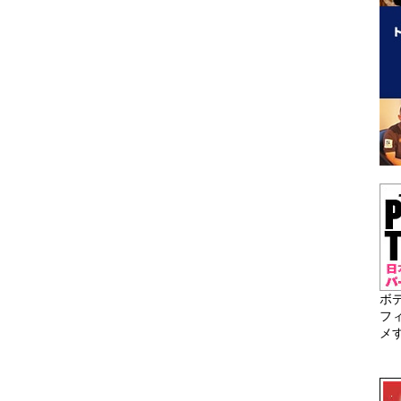
ボ
フ
メ