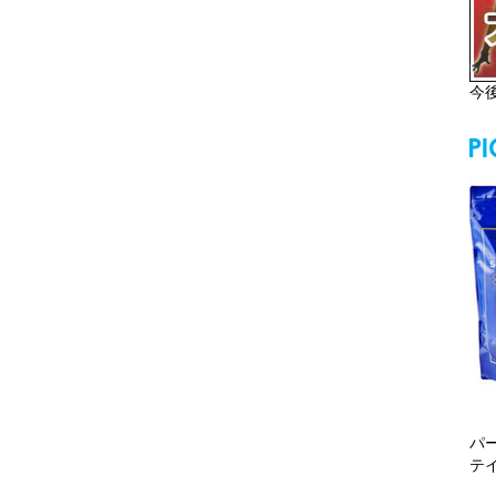
今
パ
テ