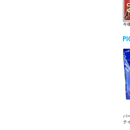
今
パ
テ