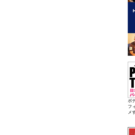
ボ
フ
メ