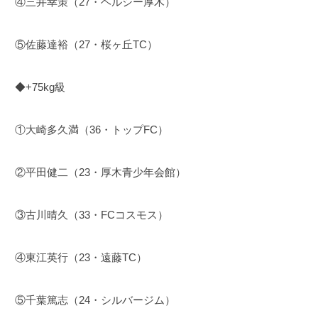
④三井幸策（27・ヘルシー厚木）
⑤佐藤達裕（27・桜ヶ丘TC）
◆+75kg級
①大崎多久満（36・トップFC）
②平田健二（23・厚木青少年会館）
③古川晴久（33・FCコスモス）
④東江英行（23・遠藤TC）
⑤千葉篤志（24・シルバージム）