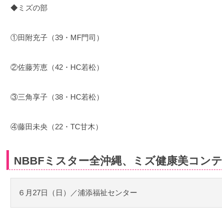
◆ミズの部
①田附充子（39・MF門司）
②佐藤芳恵（42・HC若松）
③三角享子（38・HC若松）
④藤田未央（22・TC甘木）
NBBFミスター全沖縄、ミズ健康美コン
６月27日（日）／浦添福祉センター