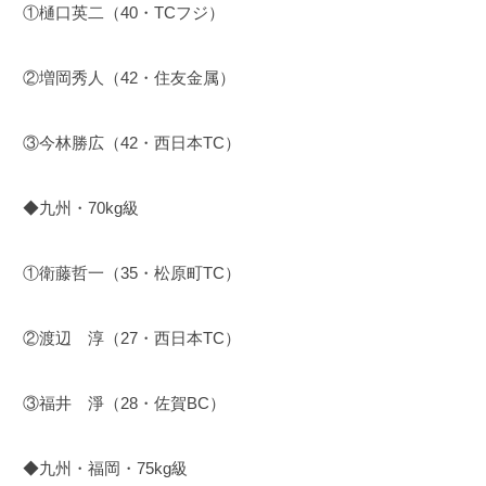
①樋口英二（40・TCフジ）
②増岡秀人（42・住友金属）
③今林勝広（42・西日本TC）
◆九州・70kg級
①衛藤哲一（35・松原町TC）
②渡辺 淳（27・西日本TC）
③福井 淨（28・佐賀BC）
◆九州・福岡・75kg級