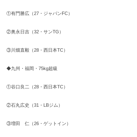
①有門勝広（27・ジャパンFC）
②奥永日吉（32・サンTG）
③川畑直毅（28・西日本TC）
◆九州・福岡・75kg超級
①谷口良二（28・西日本TC）
②石丸広史（31・LBジム）
③増田 仁（26・ゲットイン）