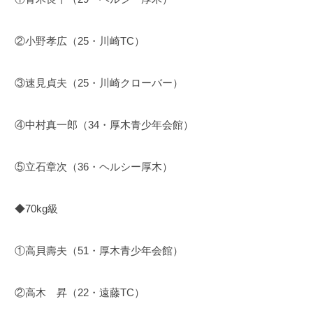
②小野孝広（25・川崎TC）
③速見貞夫（25・川崎クローバー）
④中村真一郎（34・厚木青少年会館）
⑤立石章次（36・ヘルシー厚木）
◆70kg級
①高貝壽夫（51・厚木青少年会館）
②高木 昇（22・遠藤TC）