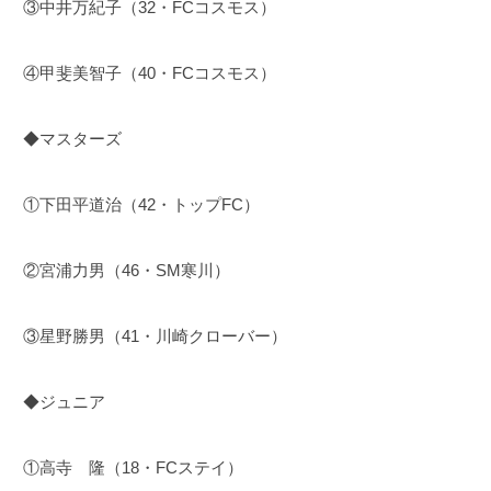
③中井万紀子（32・FCコスモス）
④甲斐美智子（40・FCコスモス）
◆マスターズ
①下田平道治（42・トップFC）
②宮浦力男（46・SM寒川）
③星野勝男（41・川崎クローバー）
◆ジュニア
①高寺 隆（18・FCステイ）