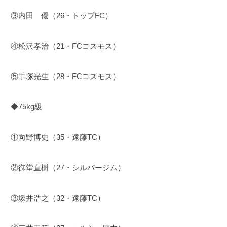
③内田 優（26・トップFC）
④松沢孝治（21・FCコスモス）
⑤手塚光生（28・FCコスモス）
◆75kg級
①向野博史（35・遠藤TC）
②御堂直樹（27・シルバージム）
③坂井浩之（32・遠藤TC）