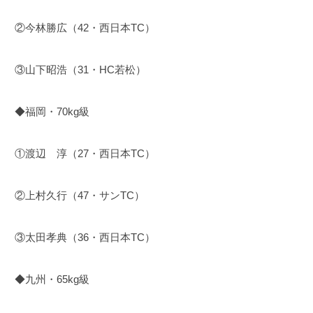
②今林勝広（42・西日本TC）
③山下昭浩（31・HC若松）
◆福岡・70kg級
①渡辺 淳（27・西日本TC）
②上村久行（47・サンTC）
③太田孝典（36・西日本TC）
◆九州・65kg級