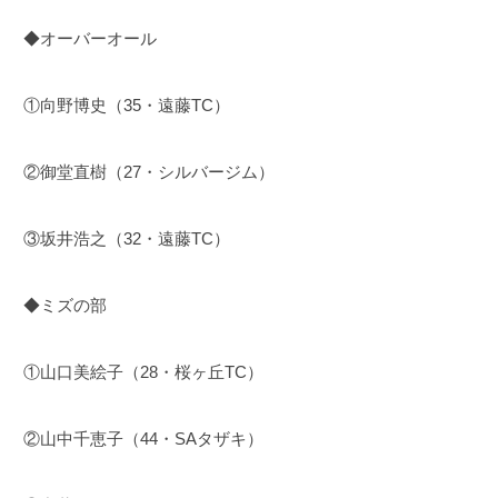
◆オーバーオール
①向野博史（35・遠藤TC）
②御堂直樹（27・シルバージム）
③坂井浩之（32・遠藤TC）
◆ミズの部
①山口美絵子（28・桜ヶ丘TC）
②山中千恵子（44・SAタザキ）