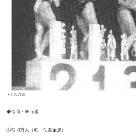
●ミズの部
◆福岡・65kg級
①増岡秀人（42・住友金属）