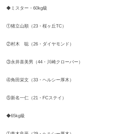
◆ミスター・60kg級
①猪立山順（23・桜ヶ丘TC）
②村木 聡（26・ダイヤモンド）
③永井喜美男（44・川崎クローバー）
④角田栄文（33・ヘルシー厚木）
⑤新名一仁（21・FCステイ）
◆65kg級
①青木良平（29・ヘルシー厚木）