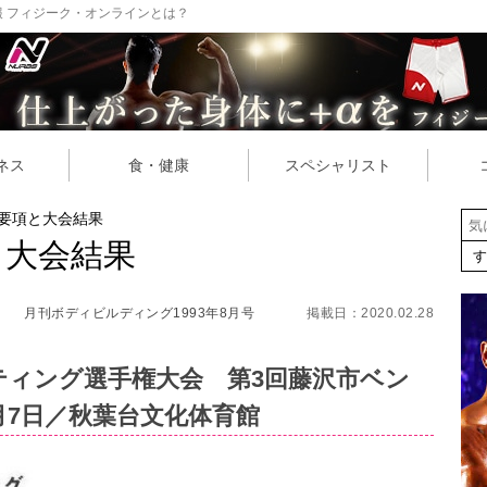
 フィジーク・オンラインとは？
ネス
食・健康
スペシャリスト
催要項と大会結果
と大会結果
月刊ボディビルディング1993年8月号
掲載日：2020.02.28
ティング選手権大会 第3回藤沢市ベン
月7日／秋葉台文化体育館