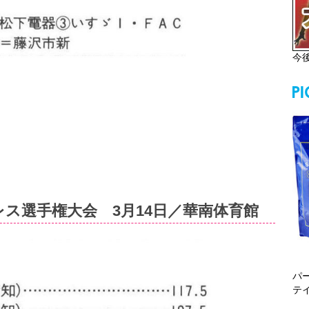
今
ス選手権大会 3月14日／華南体育館
パ
テ