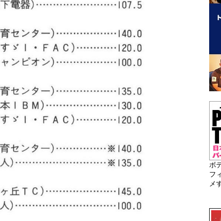
ボ
フ
メ