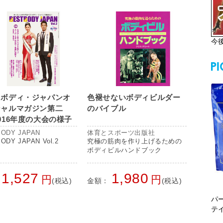
今
トボディ・ジャパンオ
色褪せないボディビルダー
シャルマガジン第二
のバイブル
016年度の大会の様子
選から日本大会まで全
ODY JAPAN
体育とスポーツ出版社
載！
ODY JAPAN Vol.2
究極の筋肉を作り上げるための
ボディビルハンドブック
1,527
1,980
円
円
(税込)
金額：
(税込)
パ
テ