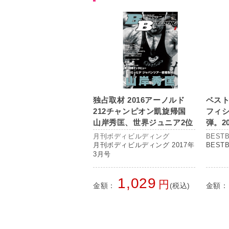
独占取材 2016アーノルド
ベス
212チャンピオン凱旋帰国
フィ
山岸秀匡、世界ジュニア2位
弾。2
横川尚隆 ほか
を予
月刊ボディビルディング
BESTB
て掲
月刊ボディビルディング 2017年
BESTB
3月号
1,029
円
金額：
(税込)
金額：