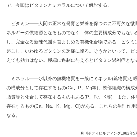
で、今回はビタミンとミネラルについて解説する。
ビタミン――人間の正常な発育と栄養を保つのに不可欠な微
ネルギーの供給源となるものでなく、体の主要構成分でもない
し、完全なる新陳代謝を営ましめる有機化合物である。ビタミ
起こし、いわゆるビタミン欠乏症に陥る。そうかといって、ビ
えても効力はない。極端に過剰に与えるとビタミン過剰症とな
ミネラル――水以外の無機物質を一般にミネラル(鉱物質)と
の構成分として存在するもの(Ca、P、Mg等)、軟部組織の構
脂質等と化合して存在するものもある(P、Fe、K等)。また、
存在するもの(Ca、Na、K、Mg、Cl)がある。これらの生理
なる。
月刊ボディビルディング1982年5