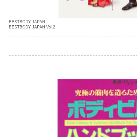
BESTBODY JAPAN
BESTBODY JAPAN Vol.2
色褪せない