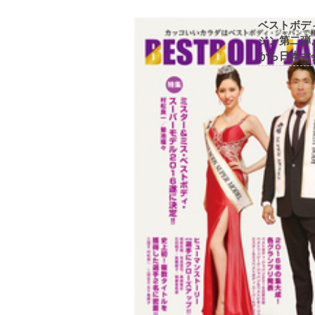
ベストボデ
ジン第二弾
から日本大