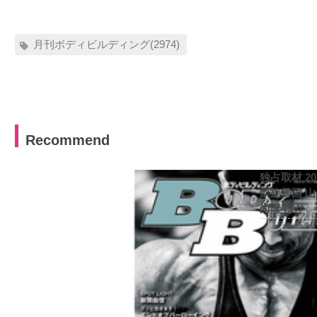
月刊ボディビルディング(2974)
Recommend
独占取材 2
凱旋帰国 
尚隆 ほか