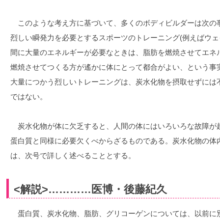
このような考え方に基づいて、多くのボディビルダーは次の
烈しい瞬発力を必要とするスポーツのトレーニング(例えばウェ
間に大量のエネルギーが必要なときは、脂肪を燃焼させてエネ
燃焼させてつくる方が遙かに体にとって都合がよい、という事
大量につかう烈しいトレーニングは、炭水化物を摂取せずには
ではない。
炭水化物が体に欠乏すると、人間の体にはいろいろな故障が
蛋白質と同様に必要欠くべからざるものである。炭水化物の体
は、次号で詳しく述べることとする。
<解説>…………医博・後藤紀久
蛋白質、炭水化物、脂肪、グリコーゲンについては、以前に