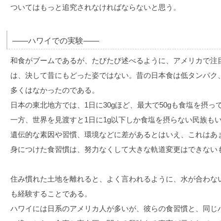
ついてはもっと追究されなければならないと思う。
――ハワイでの実験――
和食がブームであるが、たびたび述べるように、アメリカで注
は、決して昔にもどった姿ではない。昔の日本食は低タンパク
多くはなかったのである。
日本の東北地方では、1日に30gほど、最大で50gも食塩を摂っ
一方、世界を見渡すと1日に1g以下しか食塩を摂らない民族も
遺伝的な素因や習慣、環境などに差があるとはいえ、これはあ
身につけた食習慣は、努力なくして大きな軌道変更はできない
住み慣れた土地を離れると、よく言われるように、水が合わな
も経験することである。
ハワイには日系のアメリカ人が多いが、彼らの食習慣と、同じ