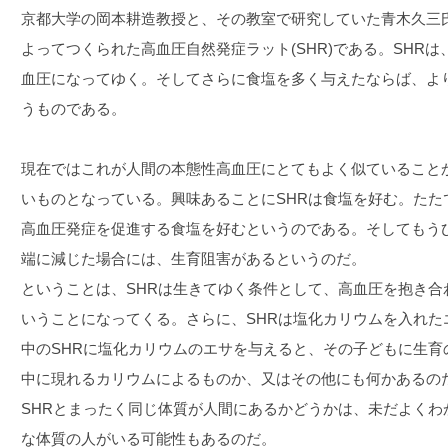
京都大学の岡本耕造教授と、その教室で研究していた青木久三氏
よってつくられた高血圧自然発症ラット(SHR)である。SHR
血圧になってゆく。そしてさらに食塩を多く与えたならば、よ
うものである。
現在ではこれが人間の本態性高血圧にとてもよく似ていること
いものとなっている。興味あることにSHRは食塩を好む。たた
高血圧発症を促進する食塩を好むというのである。そしてもう
端に減じた場合には、生育阻害があるというのだ。
ということは、SHRは生きてゆく条件として、高血圧を抱き合
いうことになってくる。さらに、SHRは塩化カリウムを入れた
中のSHRに塩化カリウムのエサを与えると、その子どもに生育
中に現れるカリウムによるものか、又はその他にも何かあるの
SHRとまったく同じ体質が人間にあるかどうかは、未だよくわ
な体質の人がいる可能性もあるのだ。