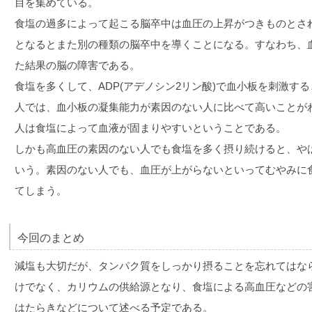
目を集めている。
食塩の過多によって起こる脳卒中は血圧の上昇がつきものとさ
となるとまた別の種類の脳卒中を導くことになる。すなわち、
た結果の脳の障害である。
食塩を多くして、ADP(アデノシン2リン酸)で血小板を刺激す
人では、血小板の凝集能力が素因のない人に比べて高いことが
人は食塩によって血液が固まりやすいということである。
しかも高血圧の素因のない人でも食塩を多く摂り続けると、や
いう。素因のない人でも、血圧が上がらないといってむやみに
てしまう。
今回のまとめ
減塩も大切だが、タンパク質をしっかり摂ることを忘れてはな
けでなく、カリウムの供給源となり、食塩による高血圧などの
はたらきなどについて述べる予定である。