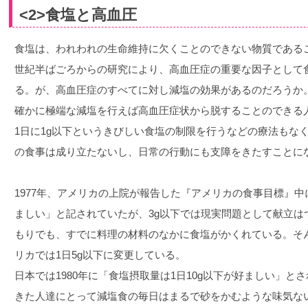
<2>食塩と高血圧
食塩は、われわれの生命維持に欠くことのできない物質である
世紀半ばごろからの研究により、高血圧症の重要な因子として
る。が、高血圧症のすべてに対し減塩の効果があるのだろうか
確かに極端な減塩を行えば高血圧症状から脱することのできる
1日に1g以下というきびしい食塩の制限を行うなどの療法もな
の食事は成り立たないし、日常の行動にも支障をきたすことに
1977年、アメリカの上院が報告した『アメリカの食事目標』中
ましい」と記されていたが、3g以下では現実問題として献立は
もりでも、すでに料理の材料のなかに食塩がかくれている。そん
リカでは1日5g以下に変更している。
日本では1980年に「食塩摂取量は1日10g以下が好ましい」
きた人達にとって減塩食の毎日はまるで砂をかむような味気な