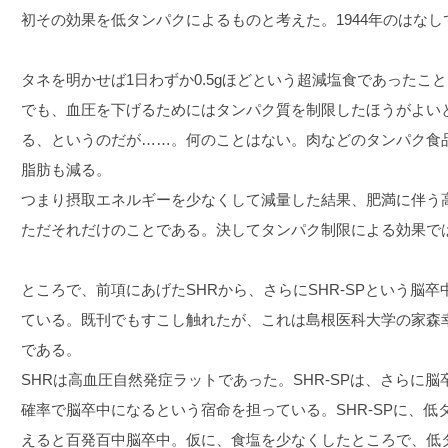
初その効果を低タンパクによるものと考えた。1944年のはなし
タネを明かせば1日わずか0.5gほどという超減塩食であったこ
でも、血圧を下げるためにはタンパク質を制限したほうがよい
る、というのだが……。何のことはない。肉などのタンパク食
脂肪も減る。
つまり摂取エネルギーを少なくして減量した結果、肥満に伴う
ただそれだけのことである。決してタンパク制限による効果で
ところで、前項にあげたSHRから、さらにSHR-SPという脳
ている。既刊でもすこし触れたが、これは島根医科大学の家森
である。
SHRは高血圧自然発症ラットであった。SHR-SPは、さらに脳
確率で脳卒中になるという宿命を担っている。SHR-SPに、
えると百発百中脳卒中。仮に、食塩を少なくしたところで、低タ