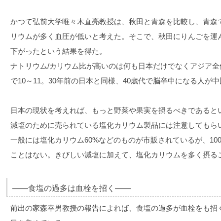
かつて弘前大学唯々木直亮教授は、秋田と青森を比較し、青森
リウムが多く血圧が低いと考えた。そこで、秋田にりんごを運
下がったという結果を得た。
ナトリウム/カリウム比が高いのは何も日本だけでなくアジア
で10～11。30年前の日本と同様、40歳代で脳卒中になる人が
日本の現状を考えれば、もっと野菜や果実を摂るべきであると
減塩のために売られている塩化カリウム製品には注意してもら
一般には塩化カリウム60%などのものが市販されているが、10
ことはない。きびしい減塩に加えて、塩化カリウムを多く摂る
――食塩の過多は血栓を招く――
前出の家森幸男教授の報告によれば、食塩の過多が血栓をも招