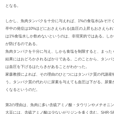
となる。
しかし、魚肉タンパクを十分に与えれば、1%の食塩水(みそ汁
卒中の発症は10%ほどにおさえられる(血圧の上昇もおさえられ
は1%食塩水しか飲めないというのは、非現実的ではある。し
が防げるのである。
魚肉タンパクを十分に与え、しかも食塩を制限すると、まった
結果にはおどろかされるばかりである。このことから、タンパ
は血圧を下げるはたらきがあることがわかった。
家森教授によれば、その理由のひとつにはタンパク質の代謝産
う。タンパク質の代わりに尿素を与えても血圧は下がる。尿量
くなるというのだ。
第2の理由は、魚肉に多い含硫アミノ酸・タウリンやメチオニン
大豆には、含硫アミノ酸は少ないがリジンを多く含む。SHR-