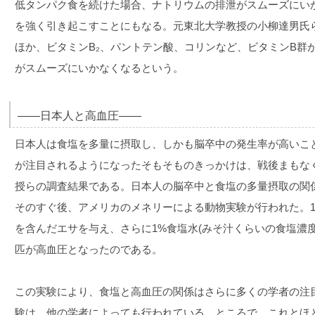
低タンパク食を続けた場合、ナトリウムの排泄がスムーズにい
を強く引き起こすことにもなる。元東北大学教授の小柳達男氏
ほか、ビタミンB₂、パントテン酸、コリンなど、ビタミンB群
がスムーズにいかなくなるという。
――日本人と高血圧――
日本人は食塩を多量に摂取し、しかも脳卒中の発生率が高いこ
が注目されるようになったそもそものきっかけは、戦後まもな
授らの調査結果である。日本人の脳卒中と食塩の多量摂取の関
そのすぐ後、アメリカのメネリーによる動物実験が行われた。1
を含んだエサを与え、さらに1%食塩水(みそ汁くらいの食塩濃度
匹が高血圧となったのである。
この実験により、食塩と高血圧の関係はさらに多くの学者の注
験は、他の学者によっても行われている。ところで、これとほ