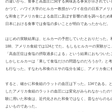
の違いから、食事と高血圧に関する興味ある事実が示されてい
かつて、ハワイ大学のヒルカー教授がハワイ在住の日系アメリ
な和食とアメリカ食による血圧に及ぼす影響の差を調べるため
日本における食事では食塩の多いことが明白であったからだ。
はじめの実験結果は、ヒルカーの予想していたとおりだった。
188、アメリカ食組では124とでた。もしもヒルカーの実験が
「高血圧症は食塩の摂取過多による」という結果におちついた
しかしヒルカーは「果して食塩だけの問題なのだろうか?」と
も行なった。すなわち和食のエサの塩分を減じ、アメリカ食に
すると、確かに和食組のラットの血圧は下った。134である。
したアメリカ食組のラットの血圧には変化がみられなかったの
験に用いた和食は、近代化された和食ではなく、昔ながらのも
よいものであった。