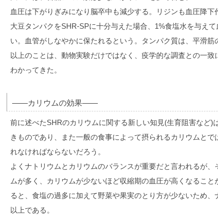
血圧は下がりぎみになり脳卒中も減少する。リジンも血圧降下
大豆タンパクをSHR-SPに十分与えた場合、1%食塩水を与え
い。血管がしなやかに保たれるという。タンパク質は、平滑筋
以上のことは、動物実験だけではなく、疫学的な調査との一致
わかってきた。
――カリウムの効果――
前に述べたSHRのカリウムに関する新しい知見(生育阻害など
きものであり、また一般の食事によって摂られるカリウムとで
れなければならないだろう。
よくナトリウムとカリウムのバランスが重要だと言われるが、
ムが多く、カリウムが少ないほど収縮期の血圧が高くなること
ると、食塩の過多に加えて野菜や果実のとり方が少ないため、ナ
以上である。