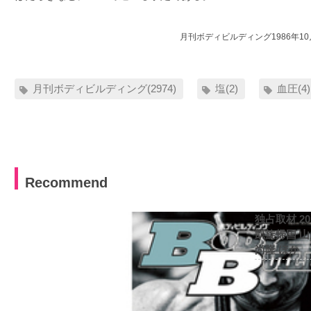
月刊ボディビルディング1986年1
月刊ボディビルディング(2974)
塩(2)
血圧(4)
Recommend
独占取材 2
凱旋帰国 
尚隆 ほか