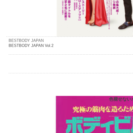
BESTBODY JAPAN
BESTBODY JAPAN Vol.2
色褪せない