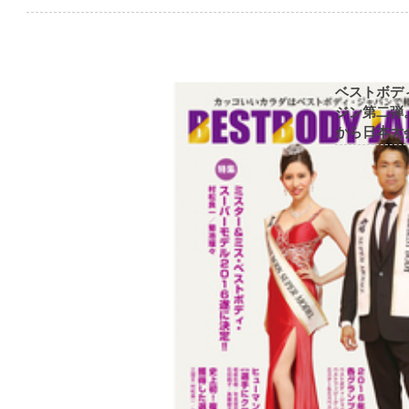
ベストボデ
ジン第二弾
から日本大