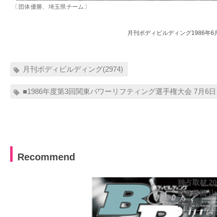
〔団体優勝、埼玉県チーム〕
月刊ボディビルディング1986年6
月刊ボディビルディング(2974)
■1986年度第3回関東パワーリフティング選手権大会 7月6
Recommend
独占取材 2
凱旋帰国 
尚隆 ほか