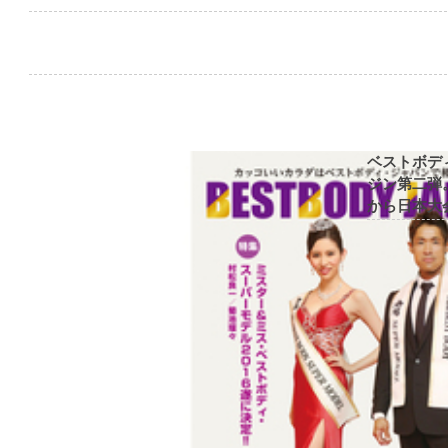
ベストボデ
ジン第二弾
から日本大