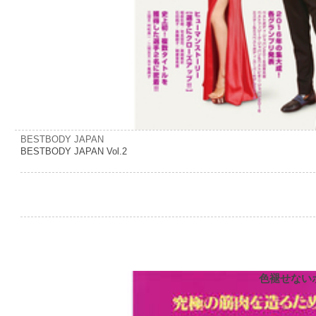
BESTBODY JAPAN
BESTBODY JAPAN Vol.2
色褪せない