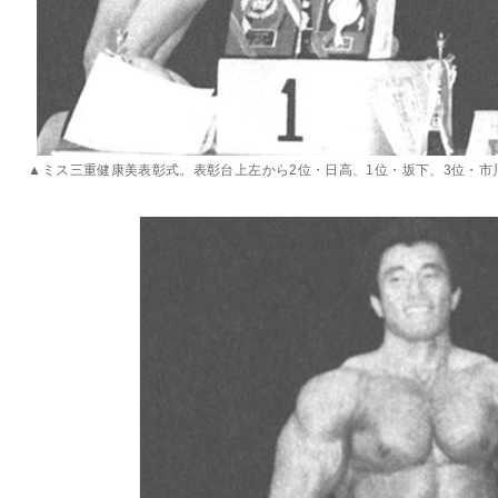
▲ミス三重健康美表彰式。表彰台上左から2位・日高、1位・坂下、3位・市