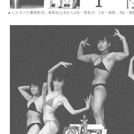
▲ミスター三重表彰式。表彰台上左から2位・長谷川、1位・前田、3位・牧