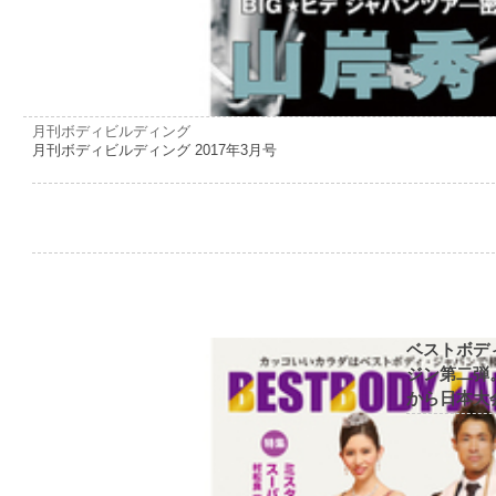
月刊ボディビルディング
月刊ボディビルディング 2017年3月号
ベストボデ
ジン第二弾
から日本大