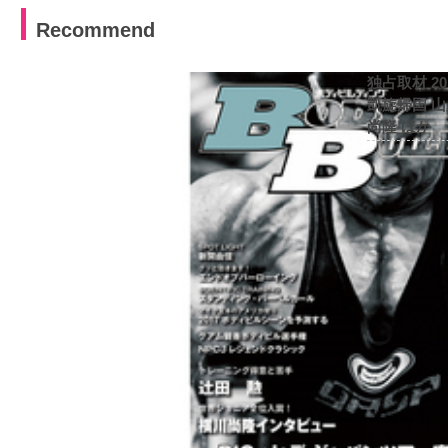
Recommend
独占取材 2
凱旋帰国 
尚隆 ほか