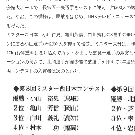
会館大ホールで、長宗五十夫選手をゲストに迎え、約300人の
た。なお、この模様は、民放をはじめ、NHKテレビ・ニュース
を呼んだ。
ミスター西日本、小山裕史、亀山芳信、白川義礼の3選手の争
ンに勝る小山選手が他の2人を押えて優勝。ミスター大分は、
10kgも体重をしぼり込んでカットを出した芝良一選手の激突
ーションの良さで、北岡選手が僅少差で芝選手を押えて2年連
両コンテストの入賞者は次のとおり。