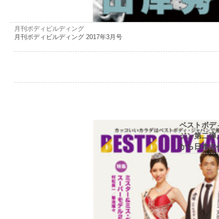
月刊ボディビルディング
月刊ボディビルディング 2017年3月号
ベストボデ
ジン第二弾
から日本大