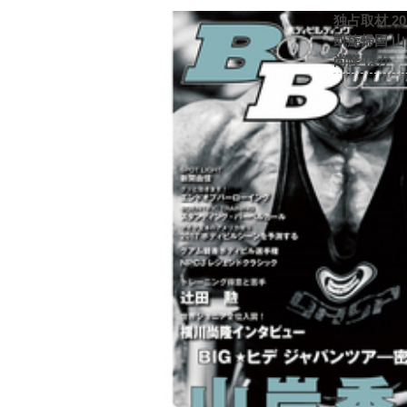
独占取材 2
凱旋帰国 
尚隆 ほか