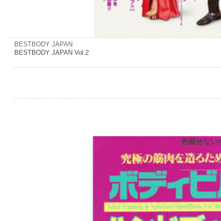
BESTBODY JAPAN
BESTBODY JAPAN Vol.2
色褪せない