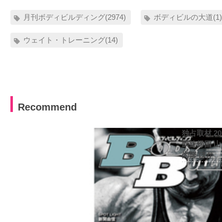
月刊ボディビルディング(2974)
ボディビルの大道(1
ウェイト・トレーニング(14)
Recommend
独占取材 2
凱旋帰国 
尚隆 ほか