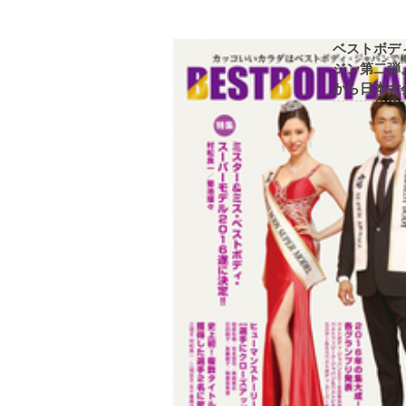
ベストボデ
ジン第二弾
から日本大