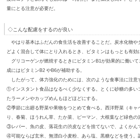
量にとる注意が必要だ。
◇こんな配慮をするのが良い
やはり基本はふだんの食生活を改善することだ。炭水化物や
どよく混合して体にとり入れるとき、ビタミンはもっとも有効
グリコーゲンが燃焼するときにビタミンB1が効果的に働いて
成にはビタミンB2 やB6が補助する。
したがって、体力強化のためには、次のような食事法に注意
①インスタント食品はなるべく少なくする。とくに砂糖の多い
たラーメンやカップめんもほどほどにする。
②季節に出廻る野菜や果物をつとめて食べる。西洋野菜（キャ
り、春菊、ほうれん草、たか菜、ピーマン、大根葉など緑色の
③レバー、魚の皮、落花生の渋皮などを捨てないで、よくかん
④可能ならば玄米、無漂白小麦粉、あら塩、黒糖などを使う。