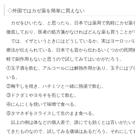
◇外国ではカゼ薬を簡単に買えない
カゼをひいたな、と思ったら、日本では薬局で気軽にカゼ薬
徹底しており、医者の処方箋がなければどんな薬も買うことが
では、イザというときにはどうしているか。実はヨーロッパ
療法が伝えられている。日本でも昔から伝わるいくつかの民間
軽で副作用もないと思うので試してみてはいかがだろう。
①玉子酒を飲む。アルコールには解熱作用があり、玉子にはブ
いる。
②梅干しを焼き、ハチミツと一緒に熱湯で飲む。
③ドクダミやヨモギを煎じて飲む。
④にんにくを焼いて味噌で食べる。
⑤タマネギをスライスして生のまま食べる。
以上の例は体などの個人差で、誰にでも効くとは言いがたい
てきたものなので、試してみる価値はあるだろう。それにして