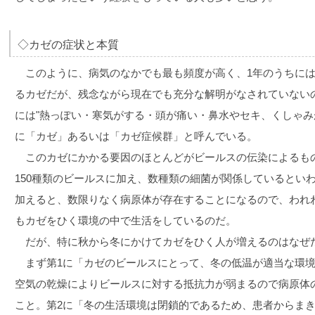
◇カゼの症状と本質
このように、病気のなかでも最も頻度が高く、1年のうちには
るカゼだが、残念ながら現在でも充分な解明がなされていない
には"熱っぽい・寒気がする・頭が痛い・鼻水やセキ、くしゃみ
に「カゼ」あるいは「カゼ症候群」と呼んでいる。
このカゼにかかる要因のほとんどがビールスの伝染によるも
150種類のビールスに加え、数種類の細菌が関係しているとい
加えると、数限りなく病原体が存在することになるので、われ
もカゼをひく環境の中で生活をしているのだ。
だが、特に秋から冬にかけてカゼをひく人が増えるのはなぜ
まず第1に「カゼのビールスにとって、冬の低温が適当な環境
空気の乾燥によりビールスに対する抵抗力が弱まるので病原体
こと。第2に「冬の生活環境は閉鎖的であるため、患者からま