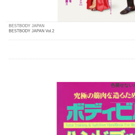
BESTBODY JAPAN
BESTBODY JAPAN Vol.2
色褪せない