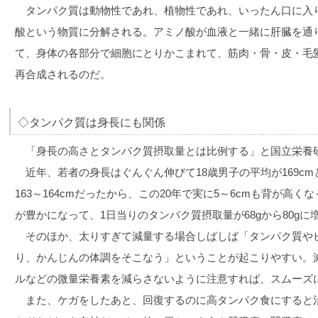
タンパク質は動物性であれ、植物性であれ、いったん口に入
酸という物質に分解される。アミノ酸が血液と一緒に肝臓を通
て、身体の各部分で細胞にとりかこまれて、筋肉・骨・皮・毛
再合成されるのだ。
◇タンパク質は身長にも関係
「身長の高さとタンパク質摂取量とは比例する」と国立栄養
近年、若者の身長はぐんぐん伸びて18歳男子の平均が169cm
163～164cmだったから、この20年で実に5～6cmも背が高
が豊かになって、1日当りのタンパク質摂取量が68gから80g
そのほか、太りすぎて減量する場合しばしば「タンパク質や
り、かんじんの体調をそこなう」ということが起こりやすい。
ルなどの微量栄養素を減らさないように注意すれば、スムーズ
また、ケガをしたあと、回復するのに高タンパク食にすると