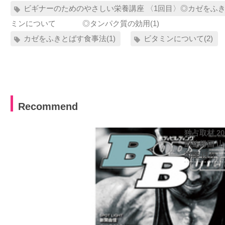
ビギナーのためのやさしい栄養講座 〈1回目〉◎カゼ
ミンについて ◎タンパク質の効用(1)
カゼをふきとばす食事法(1)
ビタミンについて(2)
Recommend
独占取材 2
凱旋帰国 
尚隆 ほか