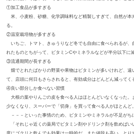
①加工食品が多すぎる
米、小麦粉、砂糖、化学調味料など精製しすぎて、自然が本
る。
②温室栽培物が多すぎる
いちご、トマト、きゅうりなど冬でも自由に食べられるが、
れたものとちがって、ビタミンCやミネラルなどが半分以下に
③流通期間が長すぎる
畑でとれたばかりの野菜や果物はビタミンが多いけれど、遠
て、店頭に何日もさらされると、有効成分はどんどん減ってく
④良い部分しか食べない習慣
大根の葉やりんごの皮を食べる人はほとんどいなくなった。
少なくなり、スーパーで「切身」を買って食べる人がほとんど
－－－といった事情のため、ビタミンやミネラルが不足がち
「それじゃ近くの薬局でビタミン剤やドリンク剤を飲めばい
度にゴクリと飲んでも効果は一時的だ。また値段も高い。とり