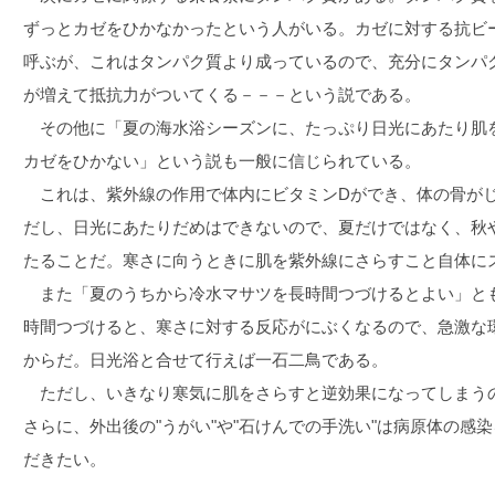
ずっとカゼをひかなかったという人がいる。カゼに対する抗ビ
呼ぶが、これはタンパク質より成っているので、充分にタンパ
が増えて抵抗力がついてくる－－－という説である。
その他に「夏の海水浴シーズンに、たっぷり日光にあたり肌
カゼをひかない」という説も一般に信じられている。
これは、紫外線の作用で体内にビタミンDができ、体の骨が
だし、日光にあたりだめはできないので、夏だけではなく、秋
たることだ。寒さに向うときに肌を紫外線にさらすこと自体に
また「夏のうちから冷水マサツを長時間つづけるとよい」と
時間つづけると、寒さに対する反応がにぶくなるので、急激な
からだ。日光浴と合せて行えば一石二鳥である。
ただし、いきなり寒気に肌をさらすと逆効果になってしまう
さらに、外出後の"うがい"や"石けんでの手洗い"は病原体の感
だきたい。