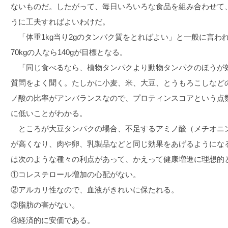
ないものだ。したがって、毎日いろいろな食品を組み合わせて、ト
うに工夫すればよいわけだ。
「体重1kg当り2gのタンパク質をとればよい」と一般に言われて
70kgの人なら140gが目標となる。
「同じ食べるなら、植物タンパクより動物タンパクのほうが
質問をよく聞く。たしかに小麦、米、大豆、とうもろこしなど
ノ酸の比率がアンバランスなので、プロティンスコアという点
に低いことがわかる。
ところが大豆タンパクの場合、不足するアミノ酸（メチオニ
が高くなり、肉や卵、乳製品などと同じ効果をあげるようにな
は次のような種々の利点があって、かえって健康増進に理想的
①コレステロール増加の心配がない。
②アルカリ性なので、血液がきれいに保たれる。
③脂肪の害がない。
④経済的に安価である。