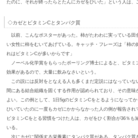
たのに、それが終ったらとたんにカゼをひいた」という人は、
◇カゼとビタミンCとタンパク質
以前、こんなポスターがあった。柿がたわわに実っている田
い女性に柿をむいてあげている。キャッチ・フレーズは「柿の
れはビタミンCが多いからです」
ノーベル化学賞をもらったポーリング博士によると、ビタミ
効果があるので、大量に飲みなさいという。
この説には反対をとなえる人も多くまだ定説にはなっていな
間にある結合組織を固くする作用が認められており、その意味
よい。この例として、1日5gのビタミンCをとるようになってか
ひいていたのに一度もカゼにかからなかった人の例が報告されて
ビタミンCをとる習慣をつけた人は、カゼをひく割合が36％も
いる。
次にカゼに関係する栄養素にタンパク質がある。タンパク質を