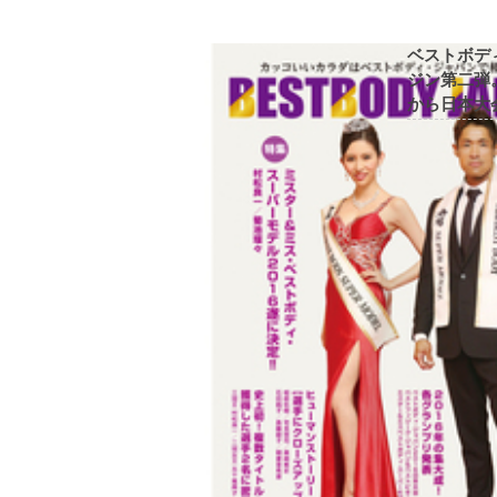
ベストボデ
ジン第二弾
から日本大