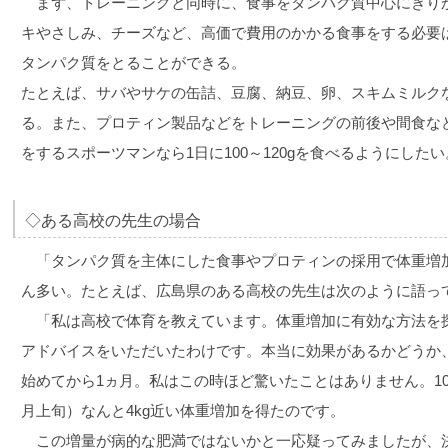
まず、トレーニングと同時に、食事をタンパク質中心にきり
キやさしみ、チーズなど、高価で費用のかかる食事をする必要
タンパク質をとることができる。
たとえば、サバやサケの缶詰、豆腐、納豆、卵、スキムミルク
る。また、プロティン製品などをトレーニングの前後や間食な
をするスポーツマンなら1日に100～120gを食べるようにしたい
◇ある高校の先生の場合
「タンパク質を主体にした食事やプロティンの採用で体重増
ん多い。たとえば、広島県のある高校の先生は次のように語っ
「私は高校で体育を教えています。体重増加に有効な方法を
アドバイスをいただいたわけです。本当に効果があるかどうか
始めてから1ヵ月。私はこの時ほど驚いたことはありません。1
月上旬）なんと4kg近い体重増加を得たのです。
この増量が病的な肥満ではないかと一応疑ってみましたが、