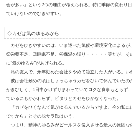
会が多い」という2つの理由が考えられる。特に季節の変わり
ていけないのでひきやすい。
◇カゼは気のゆるみから
カゼをひきやすいのは、いま述べた気候や環境変化によるが
②栄養不足、③睡眠不足、④保温の誤り・・・・・等だが、そ
に"気のゆるみ"があげられる。
私の友人で、永年勤めた会社をやめて独立した人がいる。い
彼は会社勤めの頃はしょっちゅうカゼをひいて休んでいたの
がきびしく、1日中かけずりまわっていてロクな食事もとらず
ているにもかかわらず、ピタリとカゼをひかなくなった。
「カゼをひくなんて気がゆるんでいるからですよ。今の私に
ですから」とその脱サラ氏はいう。
つまり、精神のゆるみがビールスを侵入させる最大の原因な