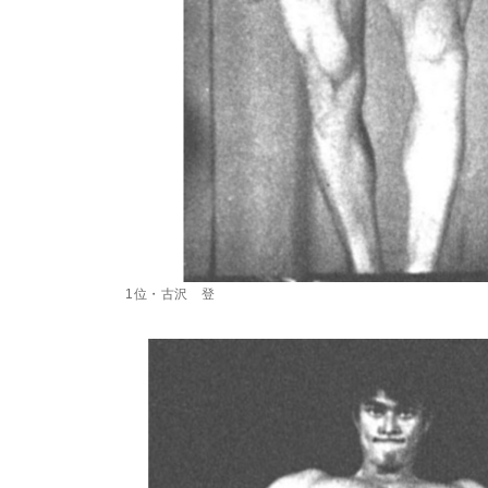
1位・古沢 登