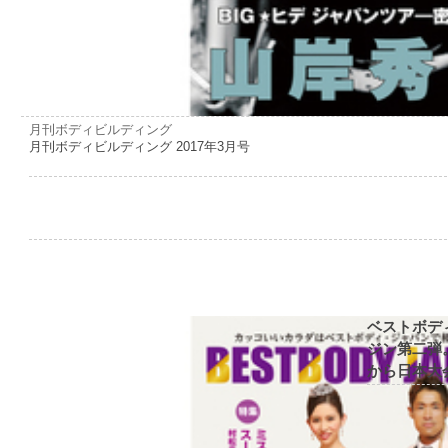
月刊ボディビルディング
月刊ボディビルディング 2017年3月号
ベストボデ
ジン第二弾
から日本大