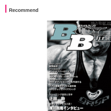
Recommend
独占取材 2
凱旋帰国 
尚隆 ほか