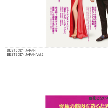
BESTBODY JAPAN
BESTBODY JAPAN Vol.2
色褪せない