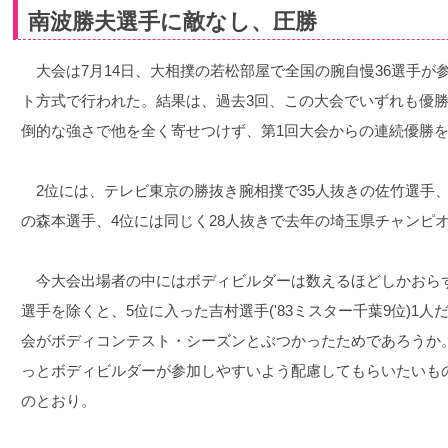
南波勝夫選手に敵なし、圧勝
大会は7月14日、大相撲の若松部屋で全国の腕自慢36選手が
ト方式で行われた。結果は、過去3回、この大会でいずれも優
倒的な強さで他を全く寄せつけず、第1回大会からの連続優勝
2位には、テレビ東京の勝抜き腕相撲で35人抜きの佐竹選手、
の森本選手、4位には同じく28人抜きで去年の埼玉県チャンピ
今大会出場者の中にはボディビルダーは数えるほどしかおら
選手を除くと、5位に入った吉村選手('83ミスター千葉9位)1
会がボディコンテスト・シーズンとぶつかったためであろうか
っとボディビルダーが参加しやすいよう配慮してもらいたいも
のとおり。