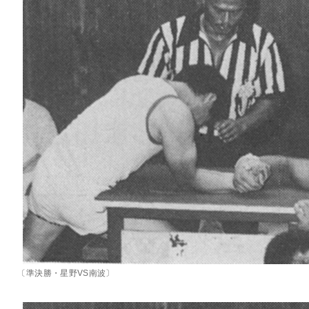
〔準決勝・星野VS南波〕