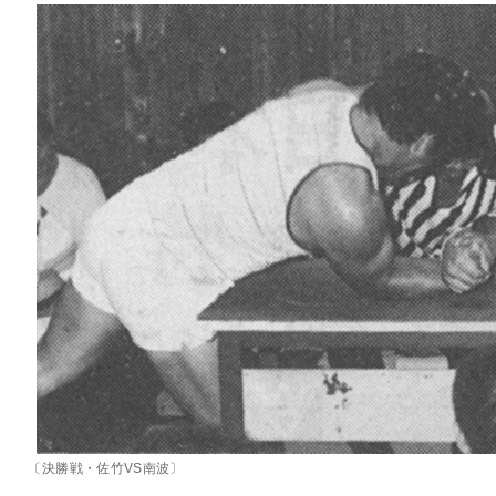
〔決勝戦・佐竹VS南波〕