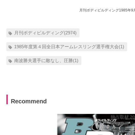
月刊ボディビルディング1985年9
月刊ボディビルディング(2974)
1985年度第４回全日本アームレスリング選手権大会(1)
南波勝夫選手に敵なし、圧勝(1)
Recommend
独占取材 2
凱旋帰国 
尚隆 ほか