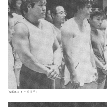
〔勢揃いした出場選手〕