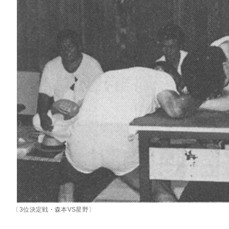
〔3位決定戦・森本VS星野〕