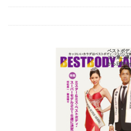
ベストボデ
ジン第二弾
から日本大