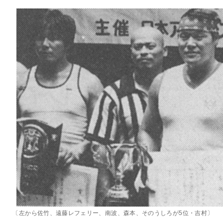
〔左から佐竹、遠藤レフェリー、南波、森本、そのうしろが5位・吉村〕