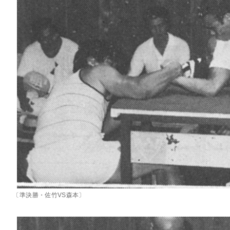
〔準決勝・佐竹VS森本〕