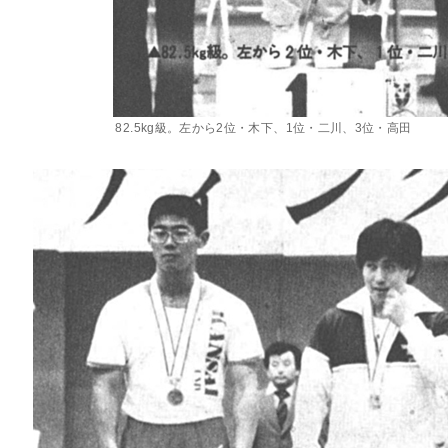
82.5kg級。左から2位・木下、1位・二川、3位・高田