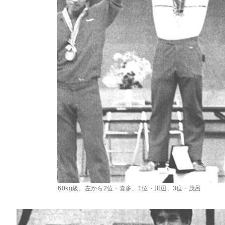
60kg級。左から2位・喜多、1位・川辺、3位・茂呂