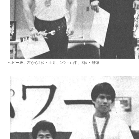
ヘビー級。左から2位・土井、1位・山中、3位・飛弾