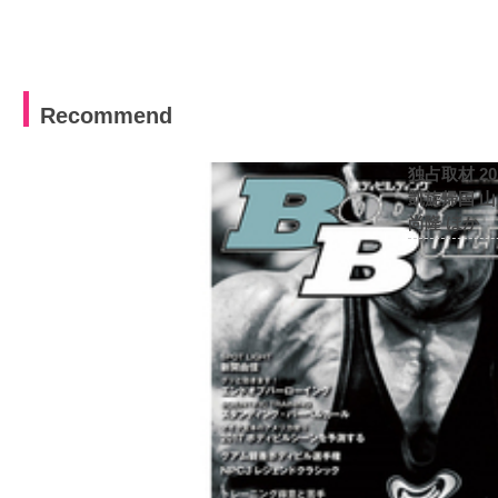
Recommend
独占取材 2
凱旋帰国 
尚隆 ほか