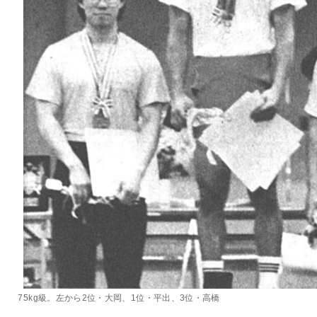
75kg級。左から2位・大岡、1位・平出、3位・高橋