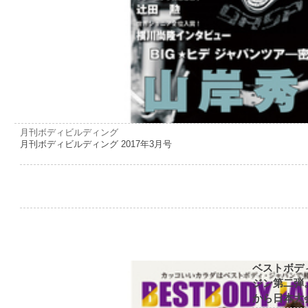
月刊ボディビルディング
月刊ボディビルディング 2017年3月号
ベストボデ
ジン第二弾
から日本大