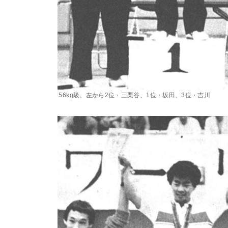
56kg級。左から2位・三栗谷、1位・坂田、3位・吉川