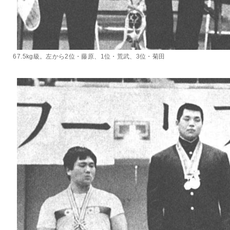
67.5kg級。左から2位・藤原、1位・荒武、3位・菊田