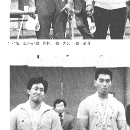
75kg級。左から4位・岡村、5位・大友、6位・菊池