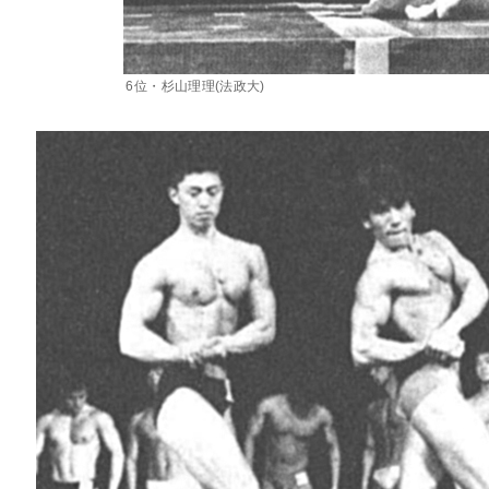
6位・杉山理理(法政大)