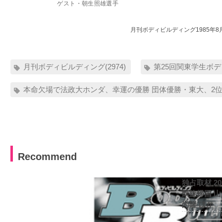
ゲスト・朝生照雄選手
月刊ボディビルディング1985年8
月刊ボディビルディング(2974)
第25回関東学生ボデ
本命欠場で法政大ホンダ、幸運の優勝 団体優勝・東大、2位・
Recommend
独占取材 2
凱旋帰国 
尚隆 ほか