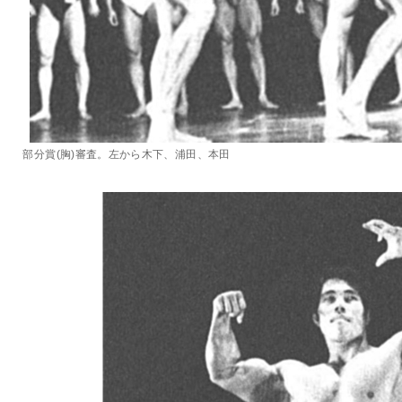
部分賞(胸)審査。左から木下、浦田、本田