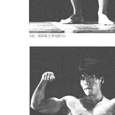
3位・道田泰三(早稲田大)