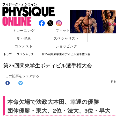
フィジーク・オンライン
トレーニング
フィットネス
食・健康
スペシャリスト
コンテスト
ショッピング
トップ
スペシャリスト
第25回関東学生ボディビル選手権大会
第25回関東学生ボディビル選手権大会
この記事をシェアする
月
本命欠場で法政大本田、幸運の優勝
団体優勝・東大、2位・法大、3位・早大