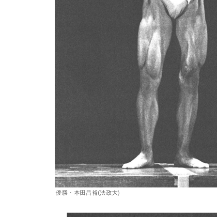
優勝・本田昌裕(法政大)