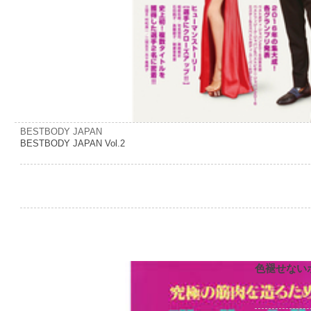
BESTBODY JAPAN
BESTBODY JAPAN Vol.2
色褪せない