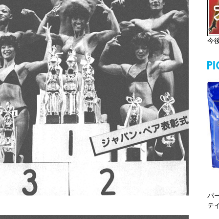
今
パ
テ