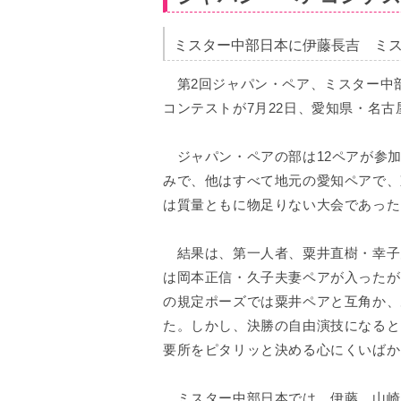
ミスター中部日本に伊藤長吉 ミ
第2回ジャパン・ペア、ミスター中
コンテストが7月22日、愛知県・名
ジャパン・ペアの部は12ペアが参加
みで、他はすべて地元の愛知ペアで、
は質量ともに物足りない大会であった
結果は、第一人者、粟井直樹・幸子
は岡本正信・久子夫妻ペアが入ったが
の規定ポーズでは粟井ペアと互角か、
た。しかし、決勝の自由演技になると
要所をピタリッと決める心にくいばか
ミスター中部日本では、伊藤、山崎