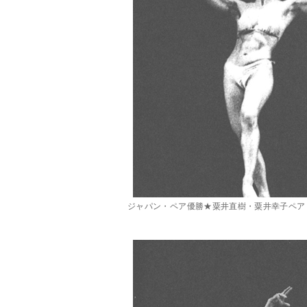
ジャパン・ペア優勝★粟井直樹・粟井幸子ペア