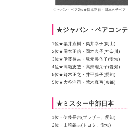
ジャパン・ペア2位★岡本正信・岡本久子ペア
★ジャパン・ペアコン
1位★粟井直樹・粟井幸子(岡山)
2位★岡本正信・岡本久子(神奈川)
3位★伊藤長吉・坂元美佐子(愛知)
4位★高瀬恵造・高瀬理栄子(愛知)
5位★鈴木正之・井平藤子(愛知)
5位★大谷浩司・荒木真弓(京都)
★ミスター中部日本
1位・伊藤長吉(ブラザー、愛知)
2位・山崎義夫(トヨタ、愛知)