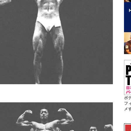
ボ
フ
メ