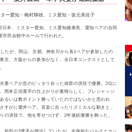
スター愛知・梅村輝雄、ミス愛知・坂元美佐子
部日本、ミスター愛知、ミス愛知健康美、愛知ペアの合同
古屋市民会館中ホールで行われた。
したが、岡山、京都、神奈川から各1ペアが参加したの
東京、大阪からの参加がなく、全日本コンテストとして
。
夫妻ペアが息のピッタリ合った抜群の演技で優勝。2位に
、岡本正信選手の仕上がりが素晴らしく、プレジャッジ
あるいは数ポイント勝っていたのではないかと思われ
さすがに粟井ペア。音楽に合ったリズミカルな動きと、
りの演技で、他を寄せつけず、2年連続優勝を飾った。
、前田の3選手が傑出していたが、全身的なバルクとカッ