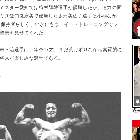
ミスター愛知では梅村輝雄選手が優勝したが、迫力の面
ミス愛知健康美で優勝した坂元美佐子選手は小柄なが
記録保持者らしく、いかにもウェイト・トレーニングでシェ
整美を見せてくれた。
幸治選手は、年令17才。まだ荒けずりながら素質的に
将来が楽しみな選手である。
。
過