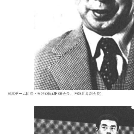
日本チーム団長・玉利斉氏(JFBB会長、IFBB世界副会長)