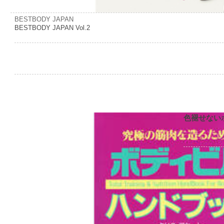
BESTBODY JAPAN
BESTBODY JAPAN Vol.2
色褪せない