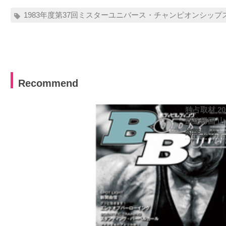
1983年度第37回ミスターユニバース・チャンピオンシップス
Recommend
独占取材 2
凱旋帰国 
尚隆 ほか