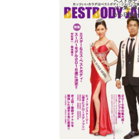
ベストボデ
ジン第二弾
から日本大