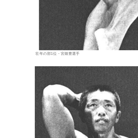
壮年の部1位・宮畑豊選手