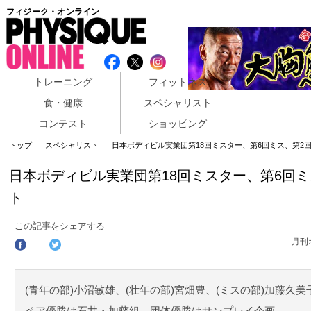
フィジーク・オンライン
トレーニング
フィットネス
食・健康
スペシャリスト
コンテスト
ショッピング
トップ
スペシャリスト
日本ボディビル実業団第18回ミスター、第6回ミス、第2
日本ボディビル実業団第18回ミスター、第6回
ト
この記事をシェアする
月刊
(青年の部)小沼敏雄、(壮年の部)宮畑豊、(ミスの部)加藤久
ペア優勝は石井・加藤組、団体優勝はサンプレイ企画