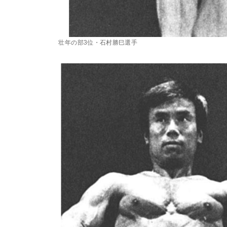
壮年の部3位・石村勝巳選手