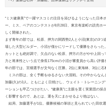
“ミス健康美”で一躍マスコミの注目を浴びるようになった日本
ー、ミス、ペアのコンテストが8月28日、東京有楽町の読売ホ
しく開催された。
まず青年の部では、松原、押方の関西勢2人と小沼(東京)の3
場した大型ビルダー、小沼が僅かにリードして優勝をさらった
カットとも絶好調で、欠点のない松原、押方の方がやや上回っ
力と将来性という点で身長175cmの小沼が審査員から高い評
年の部では、宮畑選手が文句なく圧勝。2位に東海林、3位に石
ミスの部は、全く予断をゆるさない大混戦。その中からなん
加藤(久)の3人。ともによく日焼けし、ウェイト・トレーニン
ーションも甲乙つけがたい。“健康美”に主眼を置く実業団の採
く影響するので、あとは、運を天にまかせるより他はない。
結局、加藤選手が1位。優勝候補の筆頭と見られていた田吹選