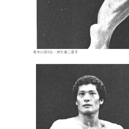
青年の部3位・押方兼二選手