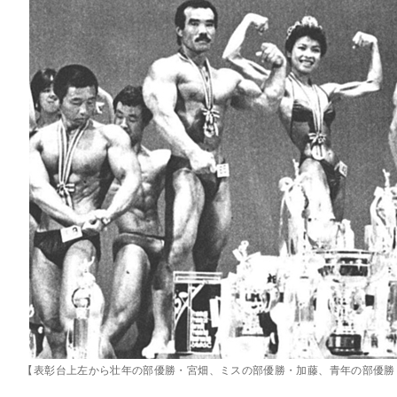
【表彰台上左から壮年の部優勝・宮畑、ミスの部優勝・加藤、青年の部優勝