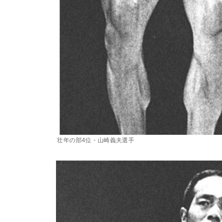
壮年の部4位・山崎義夫選手