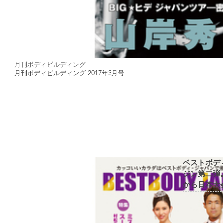
月刊ボディビルディング
月刊ボディビルディング 2017年3月号
ベストボデ
ジン第二弾
から日本大