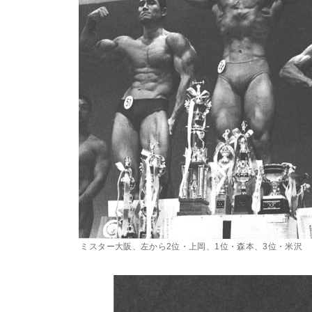
ミスター大阪、左から2位・上岡、1位・森本、3位・米沢