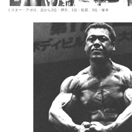
ミスター・アポロ、左から2位・押方、1位・松原、3位・塚本