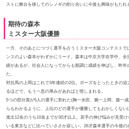
ストに舞台を移してのシノギの削り合いに今後も興味がもたれ
期待の森本
ミスター大阪優勝
一方、そのあとにつづく選手を占うミスター大阪コンテストで
ンスのよい森本がわずかにリード。森本は中京大学在学中、全
績があるが、社会人になってからも順調に成績を伸ばし、昨年
た。
対抗馬の上岡はこれで3年連続の2位。ポーズをとったときの迫
るほどで、もう一息の厚みがあればと惜しまれる。
5つの部分賞が5人の選手に割れた(胸一永田、腕一上岡、腹一
らもわかるように、上位のどの選手が優勝してもおかしくない
進出12名のうち10名までが30才以上。若手の伸び悩みが見受
いる東京などに比べていささか寂しい。26才森本選手の今後の