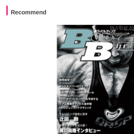
Recommend
独占取材 2
凱旋帰国 
尚隆 ほか