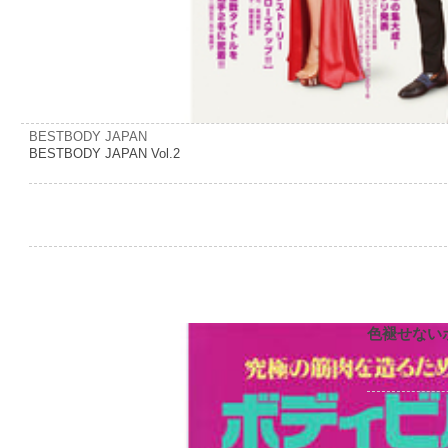
BESTBODY JAPAN
BESTBODY JAPAN Vol.2
色褪せない