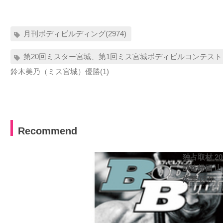
月刊ボディビルディング(2974)
第20回ミスター宮城、第1回ミス宮城ボディビルコンテスト
鈴木美乃（ミス宮城）優勝(1)
Recommend
独占取材 2
凱旋帰国 
尚隆 ほか