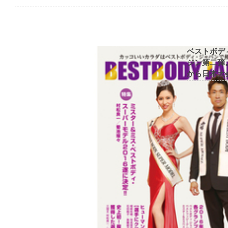
ベストボデ
ジン第二弾
から日本大