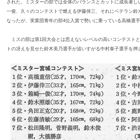
された。ミスターの部では全体のバランスとカットに成長著し
一俊、久々のコンテストで燃える伊藤倖三、それにベテラン鈴
なったが、実業団青年の部4位入賞で勢いに乗っている高橋選
ミスの部は第1回大会とは思えないレベルの高いコンテストと
トの冴えを見せた鈴木美乃選手が追いすがる中村泰子選手を押