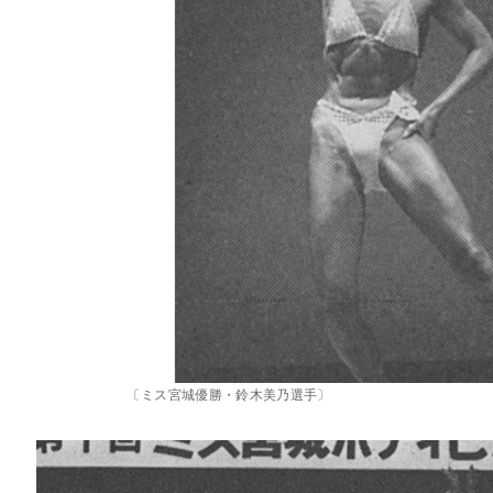
〔ミス宮城優勝・鈴木美乃選手〕