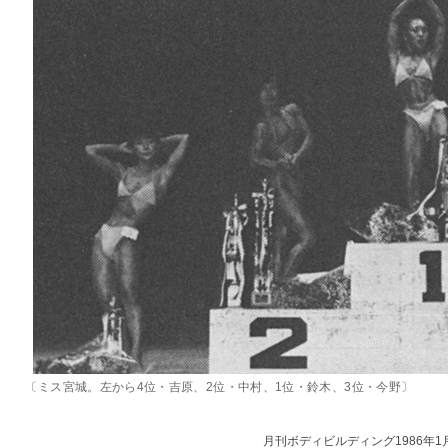
〔ミス宮城。左から4位・吉原、2位・中村、1位・鈴木、3位・今野〕
月刊ボディビルディング1986年1