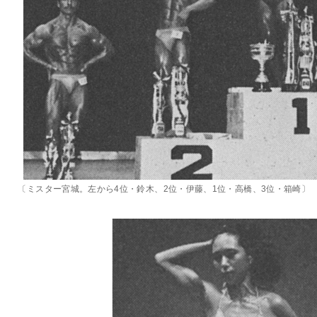
〔ミスター宮城。左から4位・鈴木、2位・伊藤、1位・高橋、3位・箱崎〕