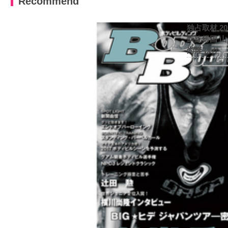
Recommend
独占取材 2
凱旋帰国 
尚隆 ほか