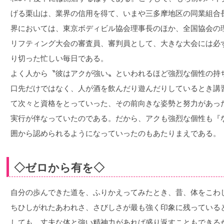
げる栗山は、業界の信用を得て、いまや三多摩地区の同業組合
界においては、東京ボディビル協会理事長のほか、全国協会の
リフティング大会の審査員、審判員として、大きな大会には必
り切った忙しい毎日である。
よく人から〝彼はアクが強い〟といわれるほど強烈な個性の持
口先だけではなく、人が酒を飲んだり遊んだりしているとき講
て次々と資格をとっていった、その前向きな姿勢と努力があっ
実行が伴なっていたのである。だから、アクも強烈な個性も『
囲から認められるようになっていったのもあたりまえである。
◇ゼロから有を◇
自分の歩んできた道を、ふりかえってみたとき、昔、体をこわ
ちひしがれたあわれさ、さびしさが最も強く印象に残っている
しても、丈夫な体と強い精神力があれば盛り返すこともできる