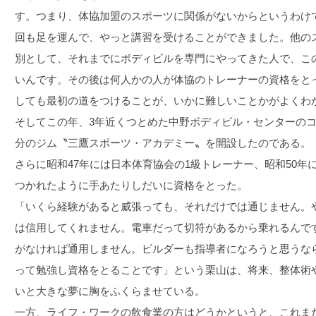
す。つまり、体協加盟のスポーツに関係がないからというわけ
回も足を運んで、やっと講習を受けることができました。他の
別として、それまでにボディビルを専門にやってきた人で、こ
いんです。その後は何人かの人が体協のトレーナーの資格をと
しても最初の道をつけることが、いかに難しいことかがよくわ
そしてこの年、3年近くつとめた中野ボディビル・センターの
分のジム〝三鷹スポーツ・アカデミー〟を開設したのである。
さらに昭和47年には日本体育協会の1級トレーナー、昭和50
つかれたように手あたりしだいに資格をとった。
「いくら経験があると威張っても、それだけでは通じません。
は信用してくれません。電車だって切符があるから乗れるんで
がなければ通用しません。ビルダーも指導者になろうと思うな
って勉強し資格をとることです」という栗山は、将来、整体術
いと大きな夢に胸をふくらませている。
一方、ライフ・ワークの飲食業の方はどうかというと、これま