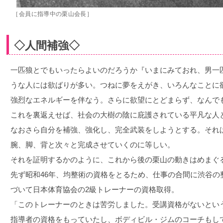
［会員に指導中の栗山会長］
◇人間補強◇
一匹狼とでもいったらよいのだろうか『いまにみておれ、男一
うな人には欲ばりが多い。つねに夢をえがき、いろんなことに
強烈なエネルギーを伴なう。さらに欲望にとどまらず、なんで
これを裏返えせば、社会の大樹の陰に庇護されている平凡な人
なおさら自分を補強、強化し、完全武装をしようとする。それ
腕、脚、背と次々と完成させていくのに等しい。
それを証明するかのように、これから後の栗山の動きはめまぐ
先ず昭和46年、均整術の資格をとるため、仕事の合間に渋谷の
づいて日本体育協会の2級トレーナーの資格取得。
「このトレーナーのときは苦労しました。受講資格がないとい
指導者の資格をもっていたし、ボディビル・ジムのコーチもし