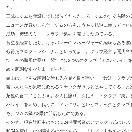
だ。
三鷹にジムを開設してしばらくたったころ、ジムのすぐ右隣の
ニュースが舞いこんだ。ジムの方もようやく軌道に乗ってきた
成功、待望のミニ・クラブ〝栗〟を開店したのである。
食堂を経営したり、キャバレーのマネージャーの経験もある彼
心得たプロフェッショナルといってよい。クラブ経営は開店当
て、その順風に乗り、翌年には2つめのクラブ〝ミニハワイ〟
めて順調なすべり出しだった。
栗山は、そんな順調な時も先を見る目が早い。「最近、クラブ
若い人たちが気軽に飲めるスナックがきっとはやってくる」と
茶屋の食堂〝ことぶき〟を人に譲り、次にミニ・クラブ〝栗〟
ハワイ〟を閉め、代りに〝ドングリ〟というスナックとクラブ
を、ジムの隣の2階に開店したのである。
その他、現在計画中のものに24時間営業のスナック方式のレス
和54年度中には開店するはずである。こうして、もち前のバイ