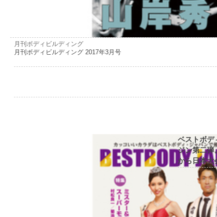
月刊ボディビルディング
月刊ボディビルディング 2017年3月号
ベストボデ
ジン第二弾
から日本大