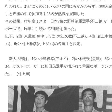
行われた。あいにくのどしゃぶりの雨にもかかわらず、300人
手と声援の中で参加選手25名が熱戦を展開した。
その結果、昨年度ミスター日本7位の野崎清重選手(不二越)が
ポーズで、昨年に引続いて2連勝を飾った。
以下、2位･米屋強(魚津)、3位･大江久教(不二越)、4位･岩上幸雄
ム)、6位･村上雅彦(村上ジム)の各選手と決定。
新人の部は、1位･小島俊幸(アオイ)、2位･林寿男(魚津)、3
お、ゲスト･ポーザーに杉田茂選手が招かれて華麗なポージン
た。 (村上満)