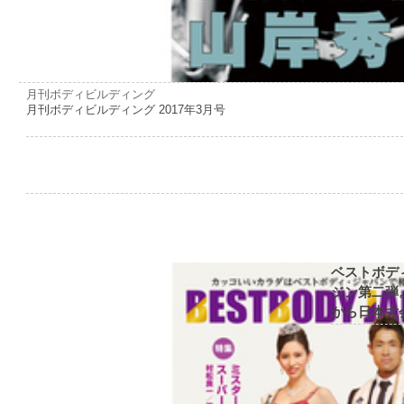
月刊ボディビルディング
月刊ボディビルディング 2017年3月号
ベストボデ
ジン第二弾
から日本大