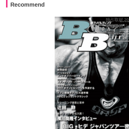
Recommend
独占取材 2
凱旋帰国 
尚隆 ほか