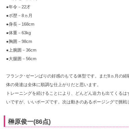
●年令－22才
●ボ歴－8ヵ月
●身長－168cm
●体重－63kg
●胸囲－98cm
●上腕囲－36cm
●大腿囲－56cm
フランク･ゼーンばりの好感のもてる体型です。まだ8ヵ月の経
体の発達は全体に順調な仕上がりだと思います。
トレーニングを続けることにより、どんどん迫力も出てくるは
いですが、いいポーズです。次は動きのあるポージングで挑戦
榊原俊一(86点)