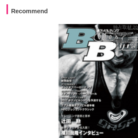
Recommend
独占取材 2
凱旋帰国 
尚隆 ほか