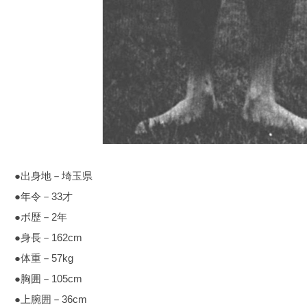
●出身地－埼玉県
●年令－33才
●ボ歴－2年
●身長－162cm
●体重－57kg
●胸囲－105cm
●上腕囲－36cm