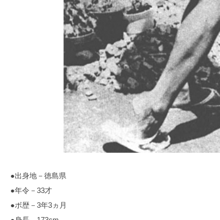
●出身地－徳島県
●年令－33才
●ボ歴－3年3ヵ月
●身長－173cm