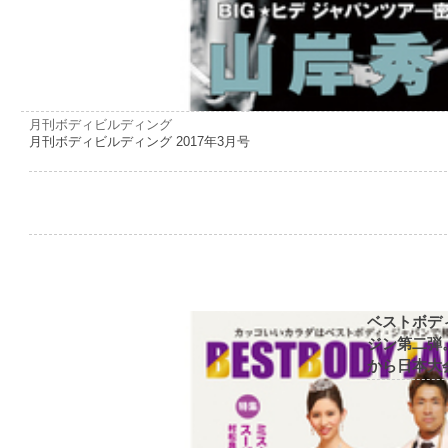
月刊ボディビルディング
月刊ボディビルディング 2017年3月号
ベストボデ
ジン第二弾
から日本大