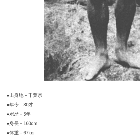
●出身地－千葉県
●年令－30才
●ボ歴－5年
●身長－160cm
●体重－67kg