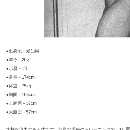
●出身地－愛知県
●年令－20才
●ボ歴－1年
●身長－174cm
●体重－75kg
●胸囲－106cm
●上腕囲－37cm
●大腿囲－57cm
大柄な迫力のある体です。簡単な設備のトレーニングで、1年