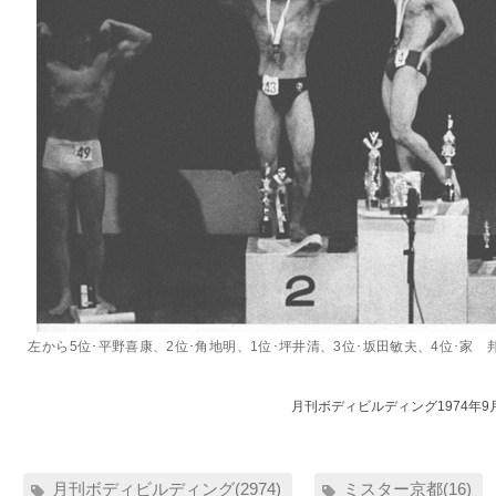
左から5位･平野喜康、2位･角地明、1位･坪井清、3位･坂田敏夫、4位･家 
月刊ボディビルディング1974年9
月刊ボディビルディング(2974)
ミスター京都(16)