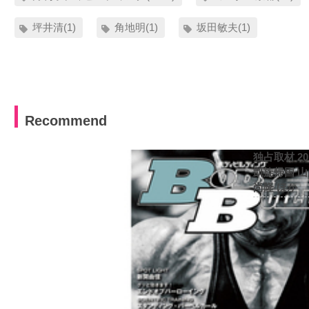
坪井清(1)
角地明(1)
坂田敏夫(1)
Recommend
独占取材 2
凱旋帰国 
尚隆 ほか