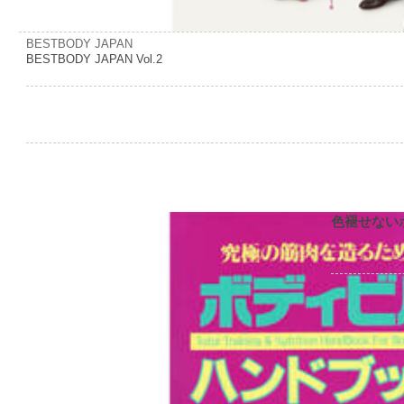
BESTBODY JAPAN
BESTBODY JAPAN Vol.2
色褪せない