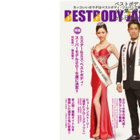
ベストボデ
ジン第二弾
から日本大