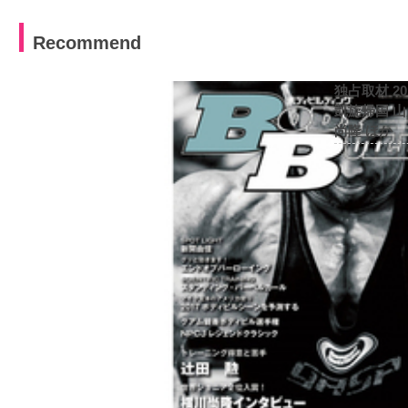
Recommend
独占取材 2
凱旋帰国 
尚隆 ほか