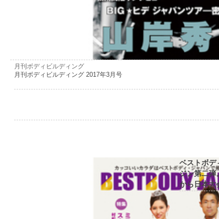
月刊ボディビルディング
月刊ボディビルディング 2017年3月号
ベストボデ
ジン第二弾
から日本大