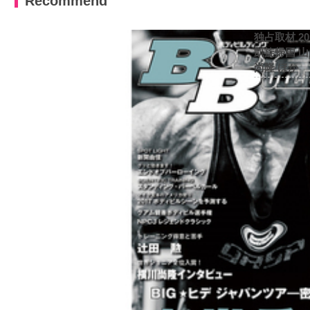
Recommend
独占取材 2
凱旋帰国 
尚隆 ほか