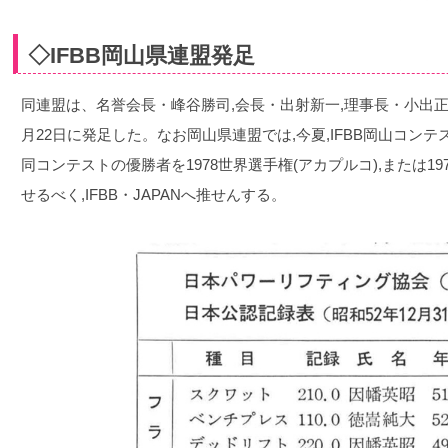
◇IFBB岡山県連盟発足
同連盟は、名誉会長・峰谷勝司,会長・出射新一,理事長・小出正
月22日に発足した。なお岡山県連盟では,今夏,IFBB岡山コンテ
同コンテストの優勝者を1978世界選手権(アカプルコ),または19
せるべく,IFBB・JAPANへ推せんする。