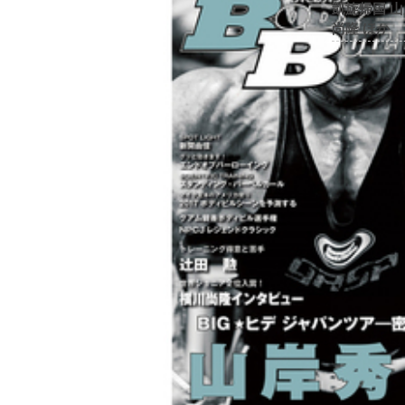
凱旋帰国 
尚隆 ほか