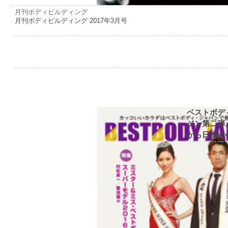
月刊ボディビルディング
月刊ボディビルディング 2017年3月号
ベストボデ
ジン第二弾
から日本大