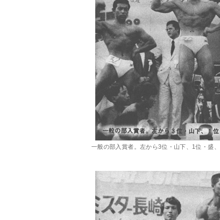
一般の部入賞者。左から3位・山下、1位・盛、