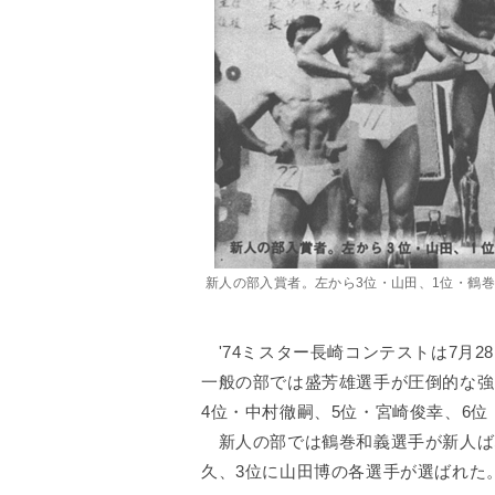
新人の部入賞者。左から3位・山田、1位・鶴巻
'74ミスター長崎コンテストは7月
一般の部では盛芳雄選手が圧倒的な強
4位・中村徹嗣、5位・宮崎俊幸、6
新人の部では鶴巻和義選手が新人ば
久、3位に山田博の各選手が選ばれた