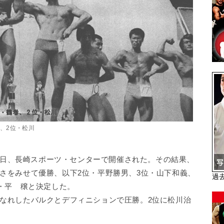
、2位・松川
28日、長崎スポーツ・センターで開催された。その結果、
さをみせて優勝、以下2位・平野勝男、3位・山下和義、
過
位・平 穣と決定した。
なれしたバルクとデフィニションで圧勝。2位に松川治
。