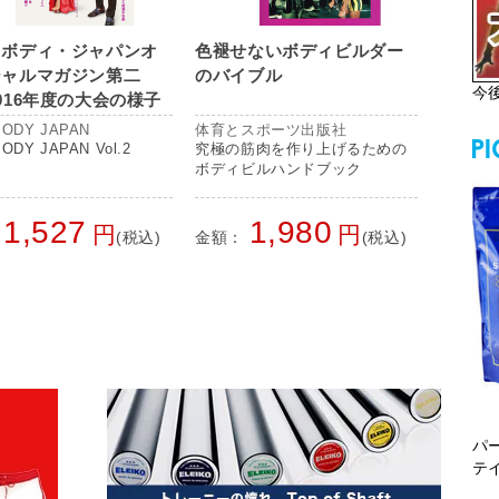
トボディ・ジャパンオ
色褪せないボディビルダー
シャルマガジン第二
のバイブル
今
016年度の大会の様子
選から日本大会まで全
ODY JAPAN
体育とスポーツ出版社
載！
ODY JAPAN Vol.2
究極の筋肉を作り上げるための
ボディビルハンドブック
1,527
1,980
円
円
(税込)
金額：
(税込)
パ
テ