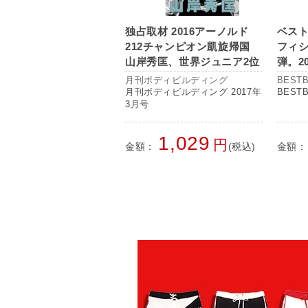
独占取材 2016アーノルド
ベス
212チャンピオン凱旋帰国
フィ
山岸秀匡、世界ジュニア2位
弾。2
横川尚隆 ほか
を予
月刊ボディビルディング
BESTB
て掲
月刊ボディビルディング 2017年
BESTB
3月号
1,029
円
金額：
(税込)
金額：