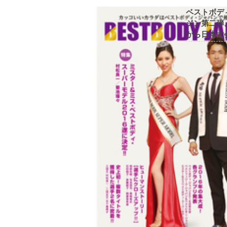
ベストボデ
ジン第二弾
から日本大