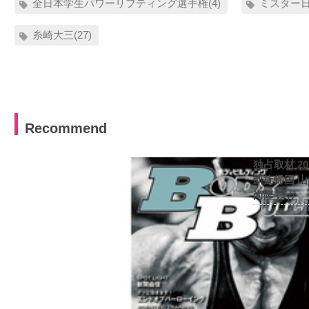
全日本学生パワーリフティング選手権(4)
ミスター日
糸崎大三(27)
Recommend
独占取材 2
凱旋帰国 
尚隆 ほか