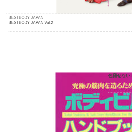
BESTBODY JAPAN
BESTBODY JAPAN Vol.2
色褪せない