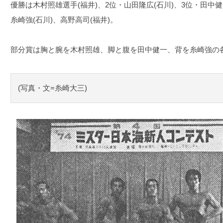
優勝は木村照雄選手(福井)、2位・山田隆広(石川)、3位・田中健
糸崎強(石川)、高野高司(福井)。
部分賞は胸と腕を木村照雄、脚と腹を田中健一、背を糸崎強の
(写真・文=糸崎大三)