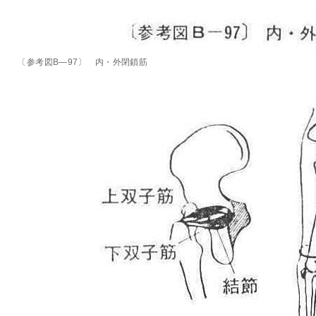
〔参考図B―97〕 内・外閉鎖筋