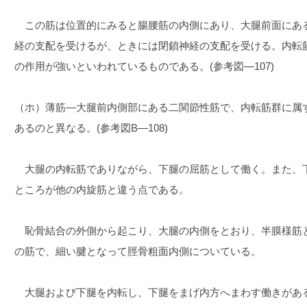
この筋は位置的にみると腸腰筋の内側にあり、大腿前面にあ
経の支配を受けるが、ときには閉鎖神経の支配を受ける。内転
の作用が強いといわれているものである。(参考図―107)
（ホ）薄筋―大腿前内側部にある二関節性筋で、内転筋群に属
あるのと異なる。(参考図B―108)
大腿の内転筋でありながら、下腿の屈筋として働く。また、
ところが他の内旋筋と違う点である。
恥骨結合の外側から起こり、大腿の内側をとおり、半膜様筋
の筋で、細い腱となって脛骨粗面内側についている。
大腿および下腿を内転し、下腿をまげ内方へまわす働きがあ