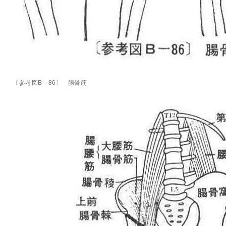
〔参考図B―86〕 腸骨筋