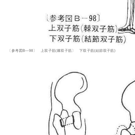
〔参考図B―98〕 上双子筋(棘双子筋〕 下双子筋(結節双子筋)