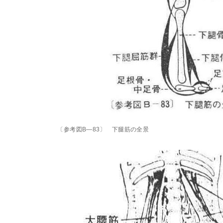
〔参考図B―83〕 下腿筋の全景