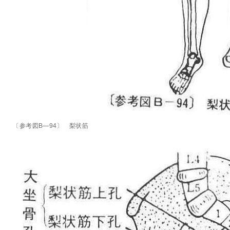
〔参考図B―94〕 梨状筋