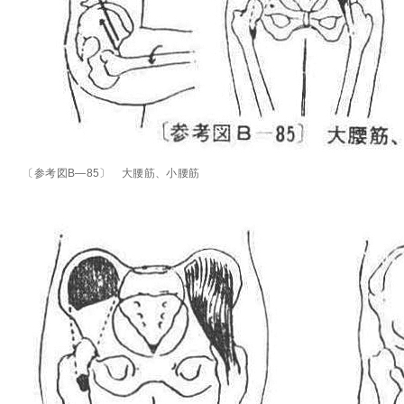
〔参考図B―85〕 大腰筋、小腰筋