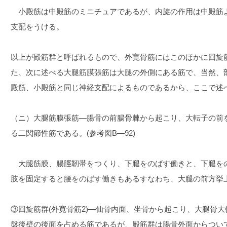
小殿筋は中殿筋のミニチュアであるが、内旋の作用は中殿筋
支配をうける。
以上が殿筋群と呼ばれるもので、外寛骨筋にはこのほかに回旋
た、次に述べる大腿筋膜張筋は大腿の外側にある筋で、当然、
殿筋、小殿筋と同じ神経支配によるものであるから、ここで述
（ニ）大腿筋膜張筋―腸骨の前腸骨棘から起こり、大転子の前
る二関節性筋である。(参考図B―92)
大腿筋膜、腸脛靭帯をつくり、下腿をのばす働きと、下腿を
肢を固定すると腰をのばす働きもあるすなわち、大腿の前方挙
③回旋筋群(外寛骨筋2)―仙骨内面、坐骨から起こり、大腿骨
盤後壁の後面を占める筋であるが、殿筋群は腸骨外面からつい