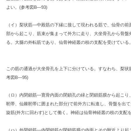
よい。(参考図B―93)
（イ）梨状筋―中殿筋の下縁に接して現われる筋で、仙骨の前面
部から起こり、筋束が集まって外方に走り、大坐骨孔から骨盤
る。大腿の外転筋であり、仙骨神経叢の枝の支配を受けている。(
この筋の通過が大坐骨孔を上下に分けている。すなわち、梨状
考図B―95)
（ロ）内閉鎖筋―寛骨内面の閉鎖孔の緑と閉鎖筋膜から起こり
靭帯、仙棘靭帯に囲まれた部分)で前外方に転進し、骨盤を出
旋筋(外方に回わす)として働く。神経は仙骨神経叢の枝の支配を受
（ハ）外閉鎖筋―内閉鎖筋が閉鎖筋膜の内面とその附近より起