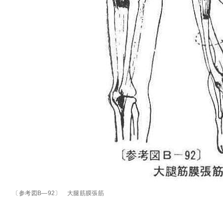
〔参考図B―92〕 大腿筋膜張筋