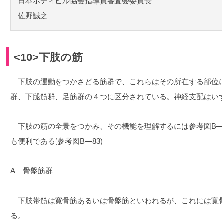
日本ボディビル協会指導員審査会委員長
佐野誠之
<10>下肢の筋
下肢の運動をつかさどる筋群で、これらはその所在する部位
群、下腿筋群、足筋群の４つに区分されている。神経支配はい
下肢の筋の全景をつかみ、その機能を理解するには参考図B―
も便利である(参考図B―83)
A―骨盤筋群
下肢帯筋は寛骨筋あるいは骨盤筋といわれるが、これには寛
る。