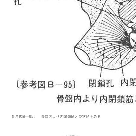
〔参考図B―95〕 骨盤内より内閉鎖筋と梨状筋をみる