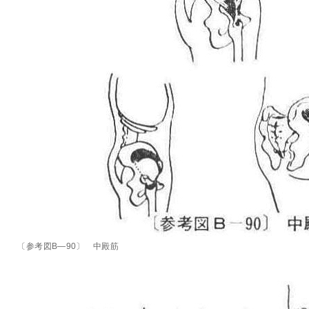
〔参考図B―90〕 中殿筋