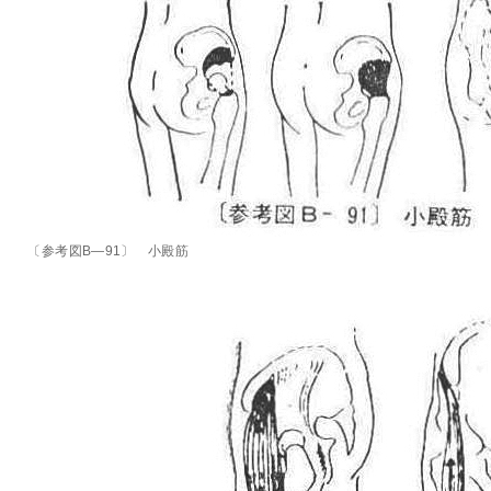
〔参考図B―91〕 小殿筋