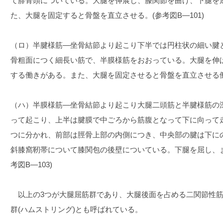
て腓骨頭についている。大腿を伸展し、膝関節を曲げ、下腿を
た、大腿を固定すると骨盤を直立させる。(参考図B―101)
（ロ）半腱様筋―坐骨結節より起こり下半では円柱状の細い腱
骨粗面につく細長い筋で、半膜様筋をおおっている。大腿を伸
する働きがある。また、大腿を固定させると骨盤を直立させる働き
（ハ）半膜様筋―坐骨結節より起こり大腿二頭筋と半腱様筋の
って起こり、上半は腱膜で中ごろから筋腹となって下に向って
つに分かれ、前部は脛骨上部の内側につき、中央部の腱は下に
斜膝窩靭帯について膝関包の後壁についている。下腿を屈し、
考図B―103)
以上の3つが大腿屈筋群であり、大腿後面を占める二関節性筋
群(ハムストリング)とも呼ばれている。