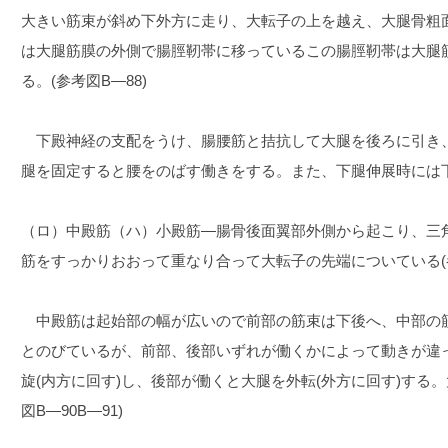
大きい筋束が斜め下外方に走り、大転子の上を越え、大腿骨粗
は大腿筋膜の外側で腸脛靭帯に移っているこの腸脛靭帯は大腿
る。(参考図B―88)
下殿神経の支配をうけ、腸腰筋と拮抗して大腿を後ろに引き
腿を固定すると腰をのばす働きをする。また、下腿伸展時には下腿
（ロ）中殿筋（ハ）小殿筋―腸骨後面翼部外側から起こり、三
筋をすっかりおおって重なり合って大転子の先端についている(参
中殿筋は起始部の幅が広いので前部の筋束は下後へ、中部の
とのびているが、前部、後部いずれが働くかによって動きが違
旋(内方に回す)し、後部が働くと大腿を外転(外方に回す)する
図B―90B―91)