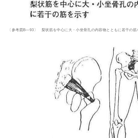
〔参考図B―93〕 梨状筋を中心に大・小坐骨孔の内容物とともに若干の筋