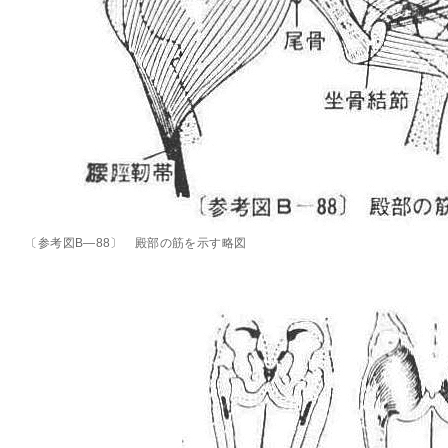
〔参考図B―88〕 殿部の筋を示す略図