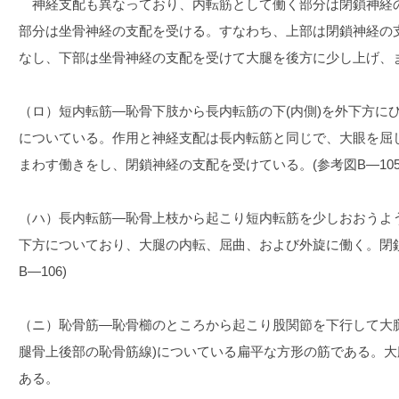
神経支配も異なっており、内転筋として働く部分は閉鎖神経
部分は坐骨神経の支配を受ける。すなわち、上部は閉鎖神経の
なし、下部は坐骨神経の支配を受けて大腿を後方に少し上げ、
（ロ）短内転筋―恥骨下肢から長内転筋の下(内側)を外下方に
についている。作用と神経支配は長内転筋と同じで、大眼を屈
まわす働きをし、閉鎖神経の支配を受けている。(参考図B―105
（ハ）長内転筋―恥骨上枝から起こり短内転筋を少しおおうよ
下方についており、大腿の内転、屈曲、および外旋に働く。閉
B―106)
（ニ）恥骨筋―恥骨櫛のところから起こり股関節を下行して大
腿骨上後部の恥骨筋線)についている扁平な方形の筋である。
ある。