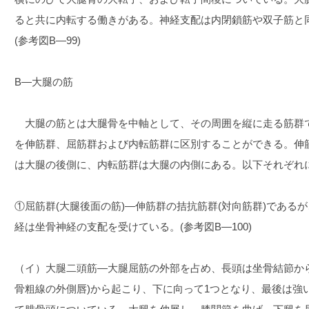
ると共に内転する働きがある。神経支配は内閉鎖筋や双子筋と
(参考図B―99)
B―大腿の筋
大腿の筋とは大腿骨を中軸として、その周囲を縦に走る筋群
を伸筋群、屈筋群および内転筋群に区別することができる。伸
は大腿の後側に、内転筋群は大腿の内側にある。以下それぞれ
①屈筋群(大腿後面の筋)―伸筋群の拮抗筋群(対向筋群)である
経は坐骨神経の支配を受けている。(参考図B―100)
（イ）大腿二頭筋―大腿屈筋の外部を占め、長頭は坐骨結節か
骨粗線の外側唇)から起こり、下に向って1つとなり、最後は強