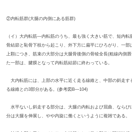
②内転筋群(大腿の内側にある筋群)
（イ）大内転筋―内転筋のうち、最も強く大きい筋で、短内転
骨結節と恥骨下枝から起こり、外下方に扁平にひろがり、一部
上顆につき、筋束の大部分は大腿骨後側の骨稜全長(粗線内側唇
た一部は、腱膜となって内転筋結節に終わっている。
大内転筋には、上部の水平に近く走る線維と、中部の斜走す
る線維との3部分がある。(参考図B―104)
水平ないし斜走する部分は、大腿の内転および屈曲、ならび
分は大腿を伸展し、やや内旋に働くというように複雑である。