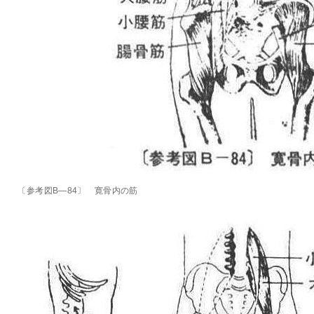
〔参考図B―84〕 寛骨内の筋