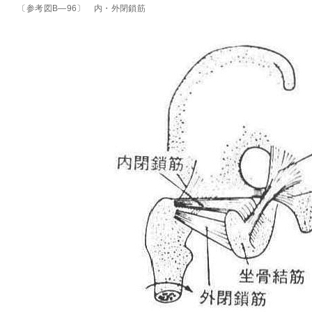
〔参考図B―96〕 内・外閉鎖筋