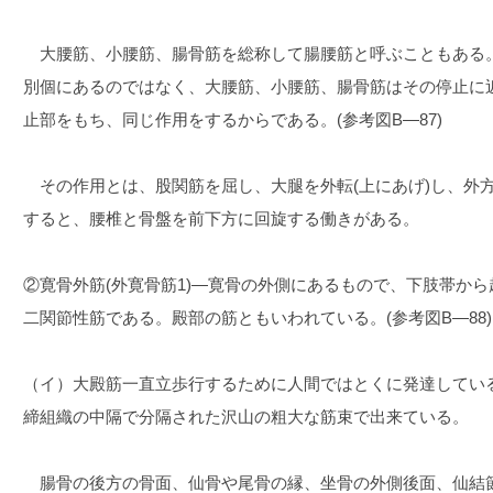
大腰筋、小腰筋、腸骨筋を総称して腸腰筋と呼ぶこともある
別個にあるのではなく、大腰筋、小腰筋、腸骨筋はその停止に
止部をもち、同じ作用をするからである。(参考図B―87)
その作用とは、股関筋を屈し、大腿を外転(上にあげ)し、外
すると、腰椎と骨盤を前下方に回旋する働きがある。
②寛骨外筋(外寛骨筋1)―寛骨の外側にあるもので、下肢帯か
二関節性筋である。殿部の筋ともいわれている。(参考図B―88)
（イ）大殿筋一直立歩行するために人間ではとくに発達してい
締組織の中隔で分隔された沢山の粗大な筋束で出来ている。
腸骨の後方の骨面、仙骨や尾骨の縁、坐骨の外側後面、仙結