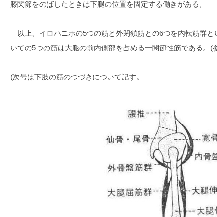
膝関節をのばしたときは下腿の位置を固定する働きがある。
以上、イロハニホの5つの筋と外閉鎖筋との6つを内転筋群と
いての5つの筋は大腿の前内側部を占める一関節性筋である。(参考
(次号は下肢の筋のつづきについて記す。