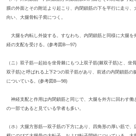
膜の外面とその附近より起こり、内閉鎖筋の下を平行に走り、
向い、大腿骨転子窩につく。
大腿を内転し外旋する。すなわち、内閉鎖筋と同様に大腿を
経の支配を受ける。(参考図B―97)
（ニ）双子筋―起始を坐骨棘にもつ上双子筋(棘双子筋)と、坐
双子筋)と呼ばれる上下2つの双子筋があり、前述の内閉鎖筋の
についている。(参考図B―98)
神経支配と作用は内閉鎖筋と同じで、大腿を外方に回わす働
の一部であると見ている学者も多い。
（ホ）大腿方形筋―双子筋の下方にあり、四角形の厚い筋で、
横にのびて大腿骨の大転子、および転子間稜についている。大