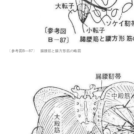
〔参考図B―87〕 腸腰筋と腸方形筋の略図