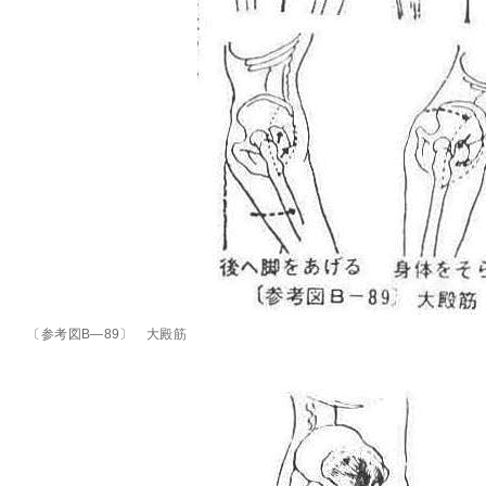
〔参考図B―89〕 大殿筋