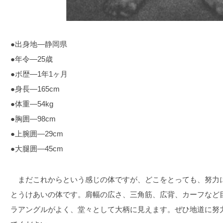
●出身地―静岡県
●年令―25歳
●ボ歴―1年1ヶ月
●身長―165cm
●体重―54kg
●胸囲―98cm
●上腕囲―29cm
●大腿囲―45cm
まだこれからという感じの体ですが、どこをとっても、努力
とうけあいの体です。肩幅の広さ、三角筋、広背、カーフなど
ラアングルがよく、堂々として大柄に見えます。ぜひ地道に努