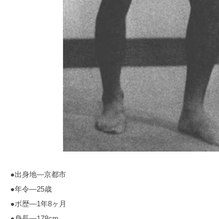
●出身地―京都市
●年令―25歳
●ボ歴―1年8ヶ月
●身長―178cm