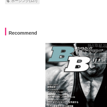
ポージング(127)
Recommend
独占取材 2
凱旋帰国 
尚隆 ほか