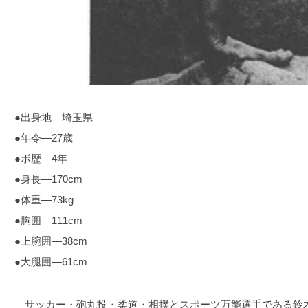
●出身地―埼玉県
●年令―27歳
●ボ歴―4年
●身長―170cm
●体重―73kg
●胸囲―111cm
●上腕囲―38cm
●大腿囲―61cm
サッカー・砲丸投・柔道・相撲とスポーツ万能選手である鈴