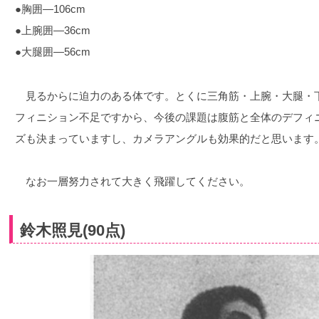
●胸囲―106cm
●上腕囲―36cm
●大腿囲―56cm
見るからに迫力のある体です。とくに三角筋・上腕・大腿・
フィニション不足ですから、今後の課題は腹筋と全体のデフィ
ズも決まっていますし、カメラアングルも効果的だと思います
なお一層努力されて大きく飛躍してください。
鈴木照見(90点)