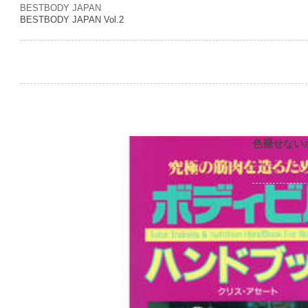
BESTBODY JAPAN
BESTBODY JAPAN Vol.2
色褪せない