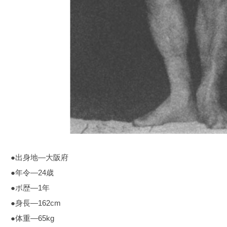
●出身地―大阪府
●年令―24歳
●ボ歴―1年
●身長―162cm
●体重―65kg