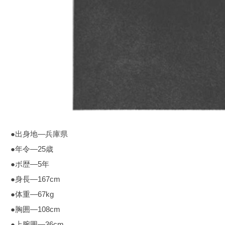
●出身地―兵庫県
●年令―25歳
●ボ歴―5年
●身長―167cm
●体重―67kg
●胸囲―108cm
●上腕囲―36cm