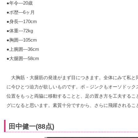
●年令―20歳
●ボ歴―6ヶ月
●身長―170cm
●体重―72kg
●胸囲―105cm
●上腕囲―36cm
●大腿囲―58cm
大胸筋・大腿筋の発達がまず目につきます。全体にみて私と
に今ひとつ迫力が欲しいものです。ポ－ジンクもオーソドック
位置をもっと両脇に移動することと、足の置き方を工夫するこ
グになると思います。素質十分ですから、さらに飛躍されるこ
田中健一(88点)