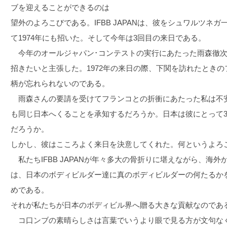
ブを迎えることができるのは
望外のよろこびである。IFBB JAPANは、彼をシュワルツネガ
て1974年にも招いた。そして今年は3回目の来日である。
今年のオールジャパン･コンテストの実行にあたった雨森徹次I
招きたいと主張した。1972年の来日の際、下関を訪れたとき
柄が忘れられないのである。
雨森さんの要請を受けてフランコとの折衝にあたった私は不安
も同じ日本へくることを承知するだろうか。日本は彼にとって
だろうか。
しかし、彼はこころよく来日を決意してくれた。何というよろ
私たちIFBB JAPANが年々多大の骨折りに堪えながら、海
は、日本のボディビルダー達に真のボディビルダーの何たるか
めである。
それが私たちが日本のボディビル界へ贈る大きな貢献なのであ
コ口ンブの素晴らしさは言葉でいうより眼で見る方が文句なくよ