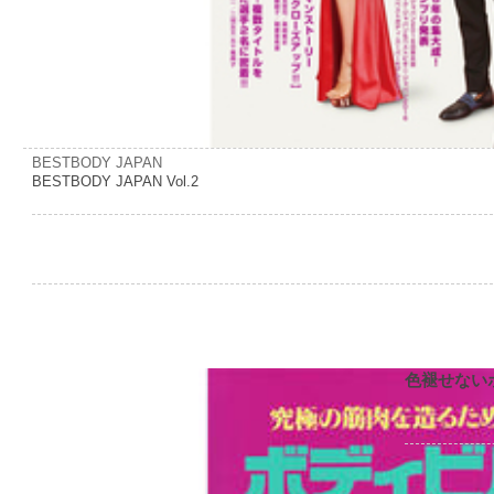
BESTBODY JAPAN
BESTBODY JAPAN Vol.2
色褪せない