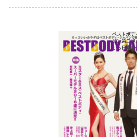
ベストボデ
ジン第二弾
から日本大