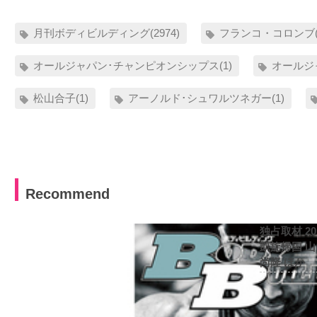
月刊ボディビルディング(2974)
フランコ・コロンブ(1
オールジャパン･チャンピオンシップス(1)
オールジャ
松山合子(1)
アーノルド･シュワルツネガー(1)
Recommend
独占取材 2
凱旋帰国 
尚隆 ほか