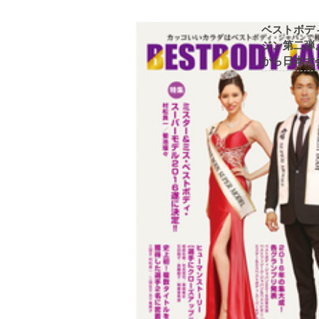
ベストボデ
ジン第二弾
から日本大