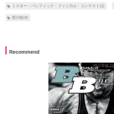
ミスター・パシフィック・フィジ力ル・コンテスト(1)
西川稔(4)
Recommend
独占取材 2
凱旋帰国 
尚隆 ほか