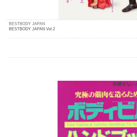
BESTBODY JAPAN
BESTBODY JAPAN Vol.2
色褪せない