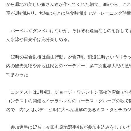
から原地の美しい娘さん達が作ってくれた朝食、8時から、こ
室が1時間あり、勉強のあとは昼食時間までがトレーニング時
バーベルやダンベルはないが、それぞれ適当なものを探して
ん水泳や日光浴は充分楽しめる。
12時の昼食以後は自由行動、夕食7時、消燈11時というリラ
内の観光見物や原地住民とのパーティー、第二次世界大戦の激
てまわった。
コンテストは1月4日、ジョージ・ワシントン高校体育館で午後
コンテストの開催地イナラヘン村のコーラス・グループの歌で開
名で、内1人はボディビルに大へん理解のあるミス・タヒチの
参加選手は17名。今回も原地選手4名が参加申込みをしてい